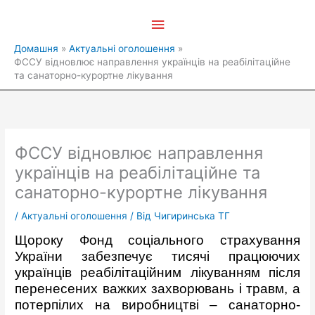
Перейти
Головне
до
вмісту
меню
Домашня
Актуальні оголошення
ФССУ відновлює направлення українців на реабілітаційне
та санаторно-курортне лікування
ФССУ відновлює направлення
українців на реабілітаційне та
санаторно-курортне лікування
/
Актуальні оголошення
/ Від
Чигиринська ТГ
Щороку Фонд соціального страхування
України забезпечує тисячі працюючих
українців реабілітаційним лікуванням після
перенесених важких захворювань і травм, а
потерпілих на виробництві – санаторно-