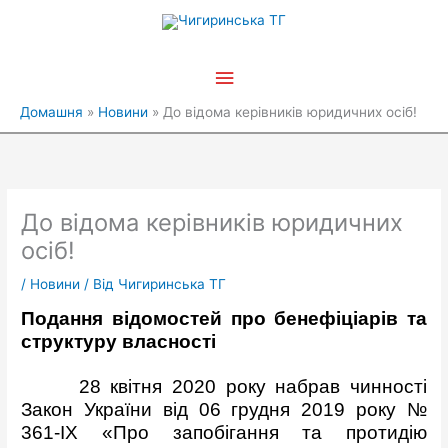
Перейти
Головне
до
вмісту
меню
Домашня
Новини
До відома керівників юридичних осіб!
До відома керівників юридичних
осіб!
/
Новини
/ Від
Чигиринська ТГ
Подання відомостей про
бенефіціарів
та
структуру власності
28 квітня 2020 року набрав чинності
Закон України від 06 грудня 2019 року №
361-IX «Про запобігання та протидію