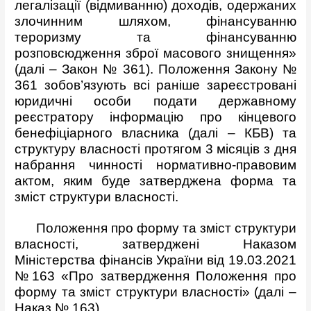
легалізації (відмиванню) доходів, одержаних
злочинним шляхом, фінансуванню
тероризму та фінансуванню
розповсюдження зброї масового знищення»
(далі – Закон № 361). Положення Закону №
361 зобов’язують всі раніше зареєстровані
юридичні особи подати державному
реєстратору інформацію про кінцевого
бенефіціарного власника (далі – КБВ) та
структуру власності протягом 3 місяців з дня
набрання чинності нормативно-правовим
актом, яким буде затверджена форма та
зміст структури власності.
Положення про форму та зміст структури
власності, затверджені Наказом
Міністерства фінансів України від 19.03.2021
№163 «Про затвердження Положення про
форму та зміст структури власності» (далі –
Наказ № 163).