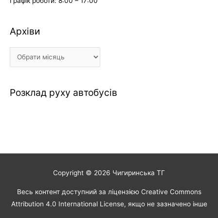
Графік роботи: 8:00 – 17:00
Архіви
Архіви
Розклад руху автобусів
Copyright © 2026
Чигиринська ТГ
Весь контент доступний за ліцензією Creative Commons
Attribution 4.0 International License, якщо не зазначено інше