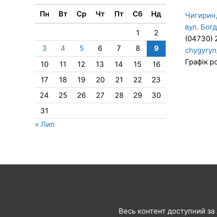
Пн
Вт
Ср
Чт
Пт
Сб
Нд
Чигирин,
вул. Бог
1
2
(04730) 
3
4
5
6
7
8
9
chygyryn
Графік ро
10
11
12
13
14
15
16
17
18
19
20
21
22
23
24
25
26
27
28
29
30
31
« Лип
Весь контент доступний за л