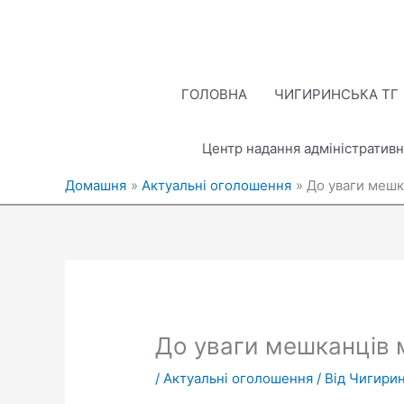
Перейти
до
вмісту
ГОЛОВНА
ЧИГИРИНСЬКА ТГ
Центр надання адміністративн
Домашня
Актуальні оголошення
До уваги мешка
До уваги мешканців мі
/
Актуальні оголошення
/ Від
Чигирин