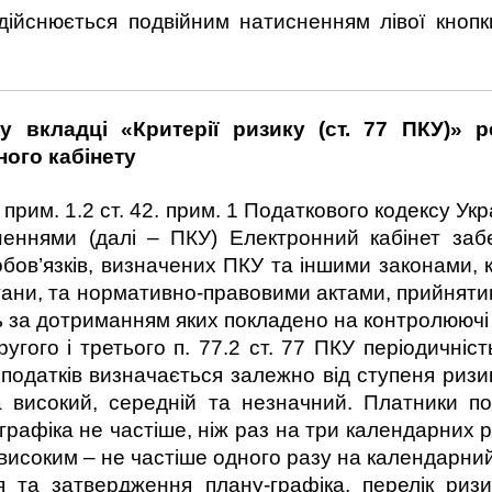
здійснюється подвійним натисненням лівої кноп
у вкладці «Критерії ризику (ст. 77 ПКУ)»
ного кабінету
прим. 1.2 ст. 42. прим. 1 Податкового кодексу Ук
неннями (далі – ПКУ) Електронний кабінет забе
обов’язків, визначених ПКУ та іншими законами,
ани, та нормативно-правовими актами, прийнятим
ль за дотриманням яких покладено на контролюючі
го і третього п. 77.2 ст. 77 ПКУ періодичніс
податків визначається залежно від ступеня ризик
на високий, середній та незначний. Платники п
рафіка не частіше, ніж раз на три календарних р
високим – не частіше одного разу на календарний 
твердження плану-графіка, перелік ризиків