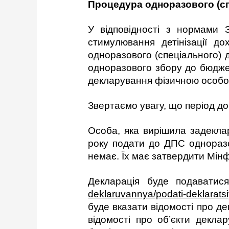
Процедура
одноразового (с
У відповідності з нормами 
стимулювання детінізації д
одноразового (спеціального) 
одноразового збору до бюдже
декларування фізичною особою
Звертаємо увагу, що період до
Особа, яка вирішила задеклар
року подати до ДПС одноразо
немає. Їх має затвердити Мінф
Декларація буде подаватис
deklaruvannya/podati-deklaratsi
буде вказати відомості про дек
відомості про об’єкти декла