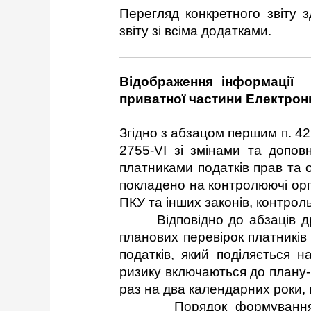
Перегляд конкретного звіту 
звіту зі всіма додатками.
В
ідображ
ення інформації
приватної частини Електрон
Згідно з абзацом першим п. 42 
2755-VI зі змінами та допов
платниками податків прав та 
покладено на контролюючі орг
ПКУ та інших законів, контро
Відповідно до абзаців друго
планових перевірок платників 
податків, який поділяється 
ризику включаються до плану-г
раз на два календарних роки, 
Порядок формування та за