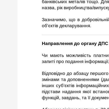
банківських металів тощо. Дл
назва, рік виробництва/випуск
Зазначимо, що в добровільні
об’єктів декларування.
Н
аправ
лення
до органу ДП
Чи мають можливість платник
запиті про подання інформації
Відповідно до абзацу першого 
змінами та доповненнями (дал
інших суб’єктів інформаційни
підстави надання якої встан
функцій, завдань, та її докум