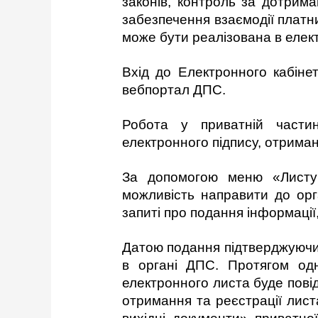
законів, контроль за дотрим
забезпечення взаємодії платн
може бути реалізована в елект
Вхід до Електронного кабіне
вебпортал ДПС.
Робота у приватній частин
електронного підпису, отриман
За допомогою меню «Листув
можливість направити до орг
запиті про подання інформації
Датою подання підтверджуючих
в органі ДПС. Протягом од
електронного листа буде пові
отримання та реєстрації лист