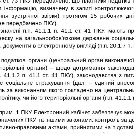
3 ст. 73 ПКУ передбачено, що платники податків т
и інформацію, визначену в запиті контролюючог
ння зустрічної звірки) протягом 15 робочих дн
не передбачено ПКУ).
ні п.п. 41.1.1 п. 41.1 ст. 41 ПКУ, мають пр
внеску на загальнообов’язкове державне соціал
окументи в електронному вигляді (п.п. 20.1.7 п. 2
податкові органи (центральний орган виконавчої
риторіальні органи) – щодо дотримання законода
п. 41.1.2 п. 41.1 ст. 41 ПКУ), законодавства з п
е соціальне страхування (далі – єдиний внес
ль за виконанням якого покладено на центральн
ітику, чи його територіальні органи (п.п. 41.1.1 п
42 прим. 1 ПКУ Електронний кабінет забезпечує мо
 визначених ПКУ та іншими законами, контроль за 
тивно-правовими актами, прийнятими на підставі