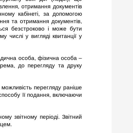
авлення, отримання документів
нному кабінеті, за допомогою
ання та отримання документів,
ться безстроково і може бути
у числі у вигляді квитанції у
идична особа, фізична особа –
крема, до перегляду та друку
 можливість перегляду раніше
 способу її подання, включаючи
ому звітному періоді. Звітний
яцем.