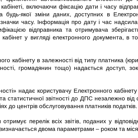
кабінеті, включаючи фіксацію дати і часу відпр
а будь-якої зміни даних, доступних в Електро
означки часу. Інформація про дату і час надсил
тифікацією відправника та отримувача зберігає
абінет у вигляді електронного документа, в том
ного кабінету в залежності від типу платника (юр
льності, громадянин тощо) надається доступ, зо
ності» надає користувачу Електронного кабінету
 та статистичної звітності до ДПС незалежно від
іях до центрів обслуговування платників податків.
отримує перелік всіх звітів, поданих у відповідн
к) визначається двома параметрами – роком та міс