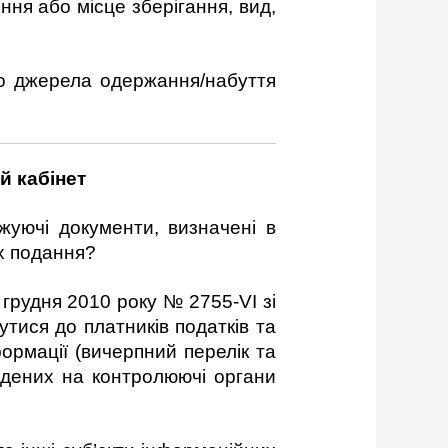
ня або місце зберігання, вид,
ро джерела одержання/набуття
й кабінет
жуючі документи, визначені в
їх подання?
 грудня 2010 року № 2755-VІ зі
тися до платників податків та
ормації (вичерпний перелік та
адених на контролюючі органи