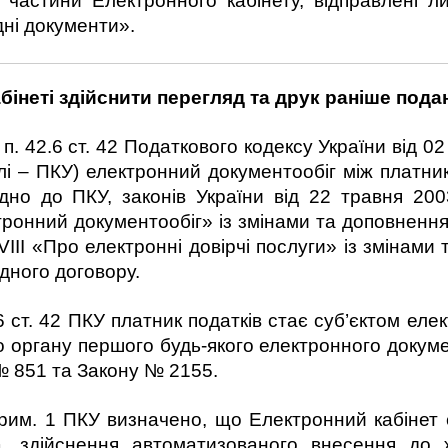
 частини Електронного кабінету, відправлені л
дні документи».
інеті здійснити перегляд та друк раніше подан
п. 42.6 ст. 42 Податкового кодексу України від 02
лі – ПКУ) електронний документообіг між платни
овідно до ПКУ, законів України від 22 трав
тронний документообіг» із змінами та доповненням
III «Про електронні довірчі послуги» із змінами 
дного договору.
.6 ст. 42 ПКУ платник податків стає суб’єктом еле
 органу першого будь-якого електронного докум
№ 851 та Закону № 2155.
прим. 1 ПКУ визначено, що Електронний кабінет
, здійснення автоматизованого внесення до ж