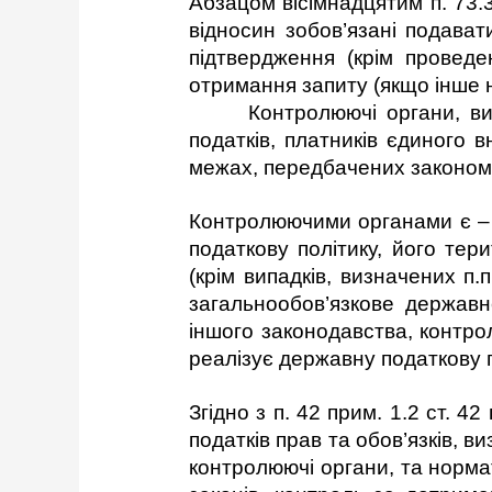
Абзацом вісімнадцятим п. 73.
відносин зобов’язані подават
підтвердження (крім проведе
отримання запиту (якщо інше 
Контролюючі органи, визначе
податків, платників єдиного 
межах, передбачених законом, д
Контролюючими органами є – 
податкову політику, його те
(крім випадків, визначених п.
загальнообов’язкове державн
іншого законодавства, контро
реалізує державну податкову пол
Згідно з п. 42 прим. 1.2 ст. 
податків прав та обов’язків,
контролюючі органи, та норма