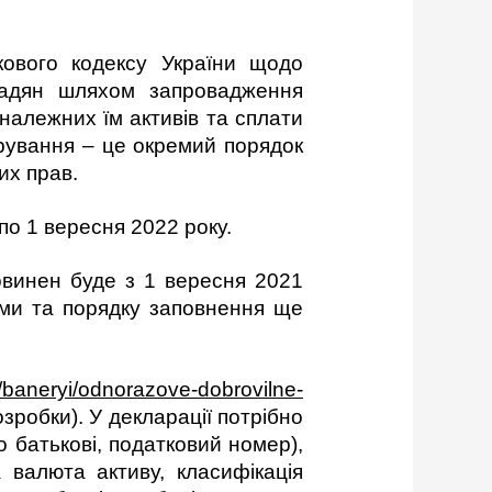
кового кодексу України щодо
омадян шляхом запровадження
належних їм активів та сплати
рування – це окремий порядок
их прав.
по 1 вересня 2022 року.
повинен буде з 1 вересня 2021
рми та порядку заповнення ще
a/baneryi/odnorazove-dobrovilne-
озробки). У декларації потрібно
по батькові, податковий номер),
 валюта активу, класифікація