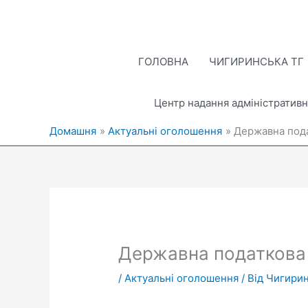
Перейти
до
вмісту
ГОЛОВНА
ЧИГИРИНСЬКА ТГ
Центр надання адміністративн
Домашня
Актуальні оголошення
Державна пода
Державна податкова 
/
Актуальні оголошення
/ Від
Чигирин