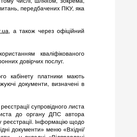
тому числі, шляхом, зокрема,
питань, передбачених ПКУ, яка
v.ua
, а також через офіційний
ористанням кваліфікованого
ронних довірчих послуг.
го кабінету платники мають
жуючі документи, визначені в
реєстрації супровідного листа
листа до органу ДПС автора
у реєстрації. Інформацію щодо
ідні документи» меню «Вхідні/