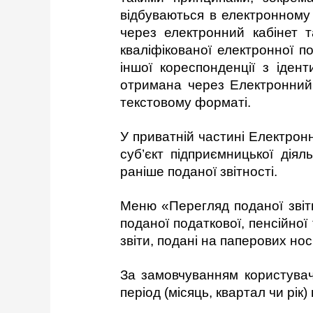
відбуваються в електронному 
через електронний кабінет т
кваліфікованої електронної п
іншої кореспонденції з іден
отримана через Електронний к
текстовому форматі.
У приватній частині Електрон
суб’єкт підприємницької дія
раніше поданої звітності.
Меню «Перегляд поданої звіт
поданої податкової, пенсійної
звіти, подані на паперових нос
За замовчуванням користувач 
період (місяць, квартал чи рі