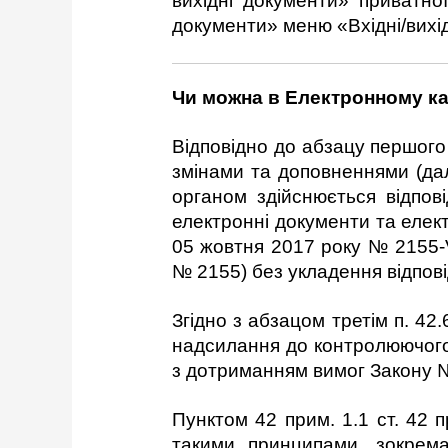
вихідні документи» приватної
документи» меню «Вхідні/вихі
Чи можна в Електронному каб
Відповідно до абзацу першого 
змінами та доповненнями (да
органом здійснюється відп
електронні документи та елек
05 жовтня 2017 року № 2155-V
№ 2155) без укладення відпові
Згідно з абзацом третім п. 42
надсилання до контролюючого
з дотриманням вимог Закону 
Пунктом 42 прим. 1.1 ст. 42 
такими принципами, зокрема