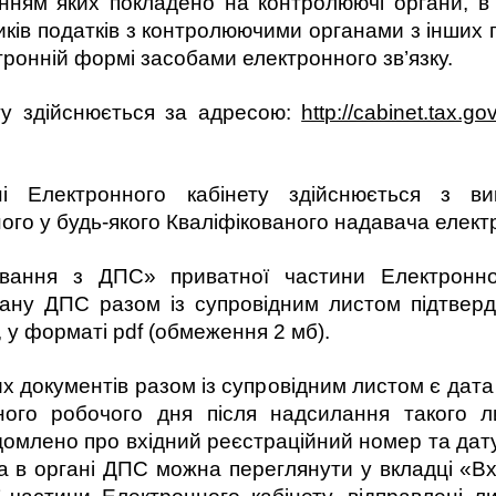
анням яких покладено на контролюючі органи, в 
иків податків з контролюючими органами з інших 
ронній формі засобами електронного зв’язку.
ту здійснюється за адресою:
http://cabinet.tax.go
і Електронного кабінету здійснюється з вик
ого у будь-якого Кваліфікованого надавача елект
ання з ДПС» приватної частини Електронно
ану ДПС разом із супровідним листом підтверд
, у форматі pdf (обмеження 2 мб).
 документів разом із супровідним листом є дата 
ного робочого дня після надсилання такого 
домлено про вхідний реєстраційний номер та дат
а в органі ДПС можна переглянути у вкладці «Вх