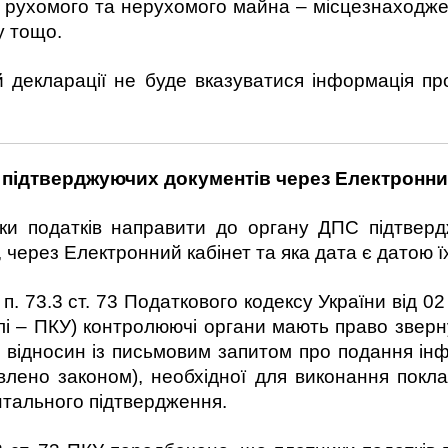
я рухомого та нерухомого майна – місцезнаходжен
у тощо.
й декларації не буде вказуватися інформація п
С
підтверджуюч
их
документ
ів
через Електронни
и податків направити до органу ДПС підтверд
, через Електронний кабінет та яка дата є датою 
п. 73.3 ст. 73 Податкового кодексу України від 02
і – ПКУ) контролюючі органи мають право зверну
х відносин із письмовим запитом про подання інф
овлено законом), необхідної для виконання покл
ентального підтвердження.