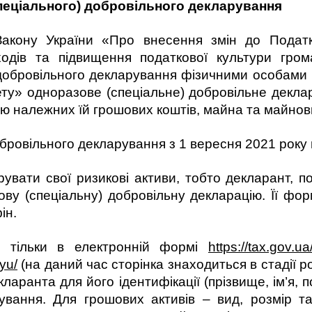
пеціального) добровільного декларування
Закону України «Про внесення змін до Подат
оходів та підвищення податкової культури гр
добровільного декларування фізичними особами 
ту» одноразове (спеціальне) добровільне декла
 належних їй грошових коштів, майна та майнов
бровільного декларування з 1 вересня 2021 року 
увати свої ризикові активи, тобто декларант, 
ву (спеціальну) добровільну декларацію. Її фо
ін.
я тільки в електронній формі
https://tax.gov.u
yu/
(на даний час сторінка знаходиться в стадії р
ларанта для його ідентифікації (прізвище, ім’я, 
рування. Для грошових активів – вид, розмір та