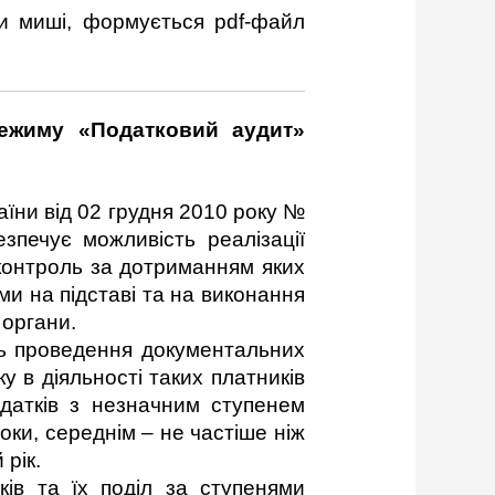
ки миші, формується pdf-файл
 режиму «Податковий аудит»
раїни від 02 грудня 2010 року №
зпечує можливість реалізації
 контроль за дотриманням яких
и на підставі та на виконання
 органи.
ть проведення документальних
у в діяльності таких платників
одатків з незначним ступенем
оки, середнім – не частіше ніж
рік.
 та їх поділ за ступенями