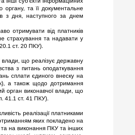
а інші суб’єкти інформаційних
о органу, та її документальне
ів з дня, наступного за днем
аво отримувати від платників
ьне страхування та надавати у
0.1 ст. 20 ПКУ).
 влади, що реалізує державну
вства з питань оподаткування
итань сплати єдиного внеску на
ок), а також щодо дотримання
ий орган виконавчої влади, що
. 41.1 ст. 41 ПКУ).
жливість реалізації платниками
дотриманням яких покладено на
 та на виконання ПКУ та інших