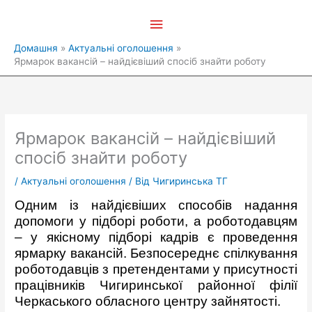
Перейти
Головне
до
вмісту
меню
Домашня
Актуальні оголошення
Ярмарок вакансій – найдієвіший спосіб знайти роботу
Ярмарок вакансій – найдієвіший
спосіб знайти роботу
/
Актуальні оголошення
/ Від
Чигиринська ТГ
Одним із найдієвіших способів надання
допомоги у підборі роботи, а роботодавцям
– у якісному підборі кадрів є проведення
ярмарку вакансій. Безпосереднє спілкування
роботодавців з претендентами у присутності
працівників Чигиринської районної філії
Черкаського обласного центру зайнятості.