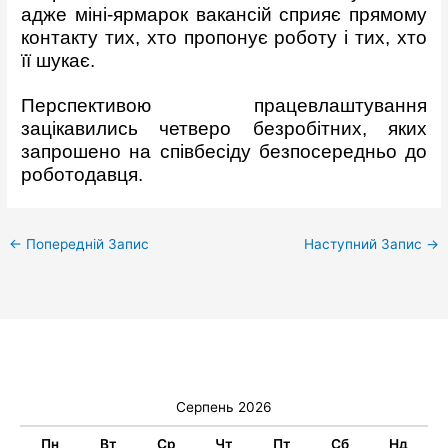
адже міні-ярмарок вакансій сприяє прямому
контакту тих, хто пропонує роботу і тих, хто
її шукає.
Перспективою працевлаштування
зацікавились четверо безробітних, яких
запрошено на співбесіду безпосередньо до
роботодавця.
←
Попередній Запис
Наступний Запис
→
Серпень 2026
Пн
Вт
Ср
Чт
Пт
Сб
Нд