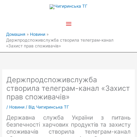
Перейти
Головне
до
вмісту
меню
Домашня
Новини
Держпродспоживслужба створила телеграм-канал
«Захист прав споживачів»
Держпродспоживслужба
створила телеграм-канал «Захист
прав споживачів»
/
Новини
/ Від
Чигиринська ТГ
Державна служба України з питань
безпечності харчових продуктів та захисту
споживачів створила телеграм-канал