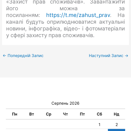
«Захист прав споживачів». Завантажити
його можна за
посиланням:
https://t.me/zahust_prav
. На
каналі будуть оприлюднюватися актуальні
новини, інфографіка, відео- і фотоматеріали
у сфері захисту прав споживачів.
←
Попередній Запис
Наступний Запис
→
Серпень 2026
Пн
Вт
Ср
Чт
Пт
Сб
Нд
1
2