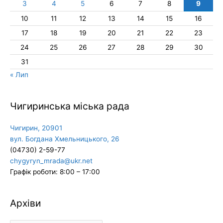
3
4
5
6
7
8
9
10
11
12
13
14
15
16
17
18
19
20
21
22
23
24
25
26
27
28
29
30
31
« Лип
Чигиринська міська рада
Чигирин, 20901
вул. Богдана Хмельницького, 26
(04730) 2-59-77
chygyryn_mrada@ukr.net
Графік роботи: 8:00 – 17:00
Архіви
Архіви