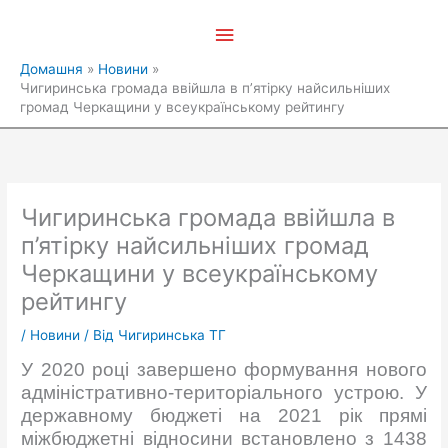
Перейти
Головне
до
вмісту
меню
Домашня
Новини
Чигиринська громада ввійшла в п’ятірку найсильніших
громад Черкащини у всеукраїнському рейтингу
Чигиринська громада ввійшла в
п’ятірку найсильніших громад
Черкащини у всеукраїнському
рейтингу
/
Новини
/ Від
Чигиринська ТГ
У 2020 році завершено формування нового
адміністративно-територіального устрою. У
державному бюджеті на 2021 рік прямі
міжбюджетні відносини встановлено з 1438