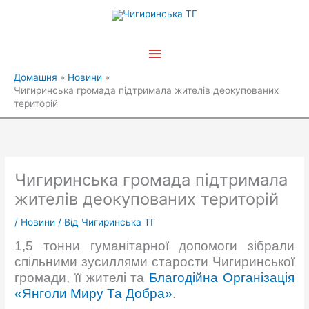
Перейти
Головне
до
вмісту
меню
Домашня
Новини
Чигиринська громада підтримала жителів деокупованих
територій
Чигиринська громада підтримала
жителів деокупованих територій
/
Новини
/ Від
Чигиринська ТГ
1,5 тонни гуманітарної допомоги зібрали
спільними зусиллями старости Чигиринської
громади, її жителі та
Благодійна Організація
«Янголи Миру Та Добра»
.