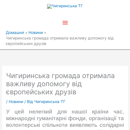
Перейти
Головне
до
вмісту
меню
Домашня
Новини
Чигиринська громада отримала важливу допомогу від
європейських друзів
Чигиринська громада отримала
важливу допомогу від
європейських друзів
/
Новини
/ Від
Чигиринська ТГ
У цей нелегкий для нашої країни час,
міжнародні гуманітарні фонди, організації та
волонтерські спільноти виявляють солідарні