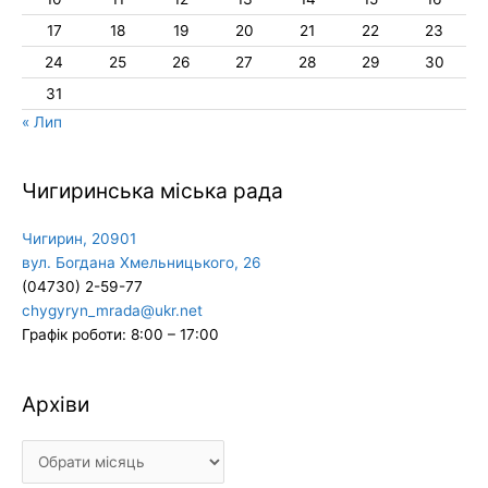
17
18
19
20
21
22
23
24
25
26
27
28
29
30
31
« Лип
Чигиринська міська рада
Чигирин, 20901
вул. Богдана Хмельницького, 26
(04730) 2-59-77
chygyryn_mrada@ukr.net
Графік роботи: 8:00 – 17:00
Архіви
Архіви