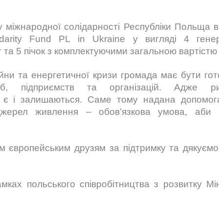
 міжнародної солідарності Республіки Польща в 
darity Fund PL in Ukraine у вигляді 4 гене
т та 5 пічок з комплектуючими загальною вартістю
йни та енергетичної кризи громада має бути гот
б, підприємств та організацій. Адже р
и є і залишаються. Саме тому надана допомо
джерел живлення – обов’язкова умова, аби
 європейським друзям за підтримку та дякуємо
амках польського співробітництва з розвитку Мі