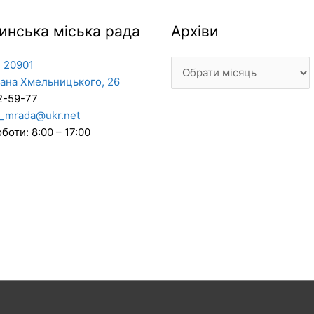
Архіви
инська міська рада
Архіви
 20901
дана Хмельницького, 26
2-59-77
_mrada@ukr.net
боти: 8:00 – 17:00