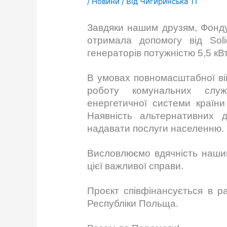
/
Новини
/ Від
Чигиринська ТГ
Завдяки нашим друзям, Фонду
отримала допомогу від Soli
генераторів потужністю 5,5 кВ
В умовах повномасштабної ві
роботу комунальних служ
енергетичної системи країн
Наявність альтернативних 
надавати послуги населенню.
Висловлюємо вдячність нашим
цієї важливої справи.
Проєкт співфінансується в р
Республіки Польща.