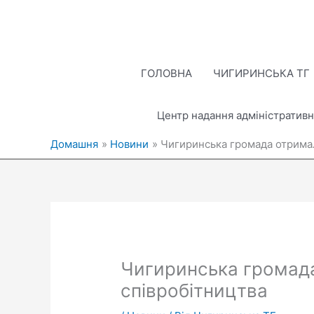
Перейти
до
вмісту
ГОЛОВНА
ЧИГИРИНСЬКА ТГ
Центр надання адміністративн
Домашня
Новини
Чигиринська громада отримал
Чигиринська громада
співробітництва