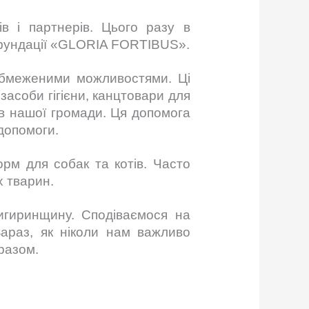
в і партнерів. Цього разу в
ї фундації «GLORIA FORTIBUS».
 обмеженими можливостями. Ці
засоби гігієни, канцтовари для
ів нашої громади. Ця допомога
допомоги.
орм для собак та котів. Часто
х тварин.
гиринщину. Сподіваємося на
араз, як ніколи нам важливо
разом.