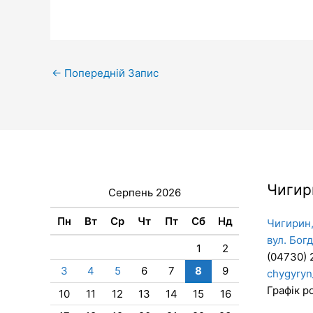
←
Попередній Запис
Чигир
Серпень 2026
Пн
Вт
Ср
Чт
Пт
Сб
Нд
Чигирин,
вул. Бог
1
2
(04730) 
3
4
5
6
7
8
9
chygyryn
Графік ро
10
11
12
13
14
15
16