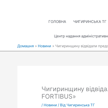
Перейти
до
вмісту
ГОЛОВНА
ЧИГИРИНСЬКА ТГ
Центр надання адміністративн
Домашня
Новини
Чигиринщину відвідали пред
Чигиринщину відвіда
FORTIBUS»
/
Новини
/ Від
Чигиринська ТГ