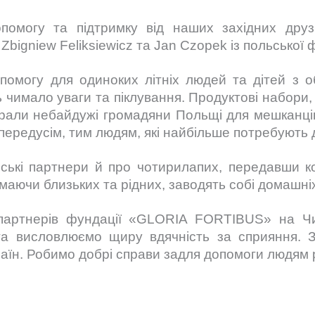
омогу та підтримку від наших західних друзі
Zbigniew Feliksiewicz та Jan Czopek із польсько
помогу для одиноких літніх людей та дітей з
 чимало уваги та піклування. Продуктові набори, 
 зібрали небайдужі громадяни Польщі для мешканц
 передусім, тим людям, які найбільше потребують 
ьські партнери й про чотирилапих, передавши к
 маючи близьких та рідних, заводять собі домашні
 партнерів фундації «GLORIA FORTIBUS» на Чи
та висловлюємо щиру вдячність за сприяння. З
раїн. Робимо добрі справи задля допомоги людям 