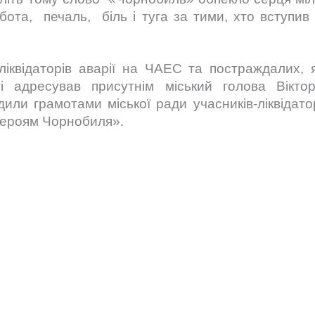
ота, печаль, біль і туга за тими, хто вступив
іквідаторів аварії на ЧАЕС та постраждалих, я
і адресував присутнім міський голова Вікто
или грамотами міської ради учасників-ліквідато
«Героям Чорнобиля».