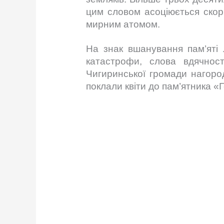
цим словом асоціюється скорб
мирним атомом.
На знак вшанування пам’яті л
катастрофи, слова вдячност
Чигиринської громади нагород
поклали квіти до пам’ятника 