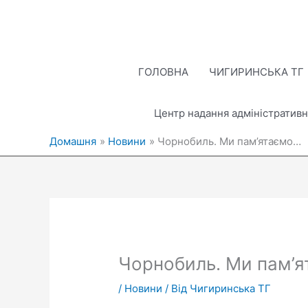
Перейти
до
вмісту
ГОЛОВНА
ЧИГИРИНСЬКА ТГ
Центр надання адміністративн
Домашня
Новини
Чорнобиль. Ми пам’ятаємо…
Чорнобиль. Ми пам’
/
Новини
/ Від
Чигиринська ТГ