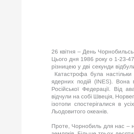
26 квітня – День Чорнобильськ
Цього дня 1986 року о 1-23-47
різницею у дві секунди відбу
Катастрофа була настільки 
ядерних подій (INES). Вона 
Російської Федерації. Від а
відчули на собі Швеція, Норвег
ізотопи спостерігалися в усі
Льодовитого океанів.
Проте, Чорнобиль для нас – н
земляків. Більше трьох десяти