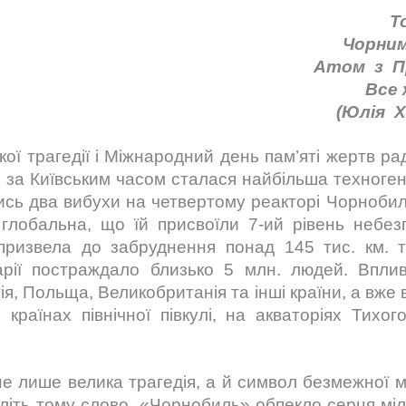
Т
Чорни
Атом з П
Все
(Юлія 
ої трагедії і Міжнародний день пам’яті жертв ра
 за Київським часом сталася найбільша техногенн
лись два вибухи на четвертому реакторі Чорнобиль
глобальна, що їй присвоїли 7-ий рівень небе
призвела до забруднення понад 145 тис. км. тер
варії постраждало близько 5 млн. людей. Впл
ія, Польща, Великобританія та інші країни, а вже 
х країнах північної півкулі, на акваторіях Тихог
е лише велика трагедія, а й символ безмежної 
літь тому слово «Чорнобиль» обпекло серця мільй