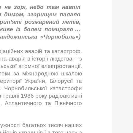
о не зорі, небо там навпіл
м димом, згарищем палало
рип’яті розжарений летів,
 живе із болем помирало …
Хандожинська «Чорнобиль»)
діаційних аварій та катастроф.
а аварія в історії людства – з
ської атомної електростанції.
зпеки за міжнародною шкалою
иторії України, Білорусії та
ив Чорнобильської катастрофи
в травні 1986 року радіоактивні
о, Атлантичного та Північного
мужності багатьох тисяч наших
онів українців і з того часу з