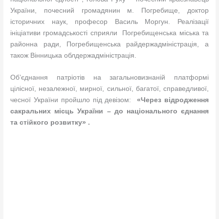
України, почесний громадянин м. Погребище, доктор
історичних наук, професор Василь Моргун. Реалізації
ініціативи громадськості сприяли Погребищенська міська та
районна ради, Погребищенська райдержадміністрація, а
також Вінницька облдержадміністрація.
Об’єднання патріотів на загальновизнаній платформі
цілісної, незалежної, мирної, сильної, багатої, справедливої,
чесної України пройшло під девізом:
«Через відродження
сакральних місць України – до національного єднання
та стійкого розвитку» .