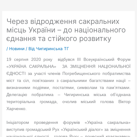
Через відродження сакральних
місць України – до національного
єднання та стійкого розвитку
/
Новини
/ Від
Чигиринська ТГ
19 серпня 2020 року відбувся III Всеукраїнський Форум
«УКРАЇНА САКРАЛЬНА» ЗА ЗМІЦНЕННЯ НАЦІОНАЛЬНОЇ
ЄДНОСТІ за участі членів Погребищенського побратимства
міст та сіл, пов’язаних з сакральними багатствами нації –
визначними подіями, постатями, символам та пам’ятками.
Делегацію побратима – Чигиринська міська об’єднана
територіальна громада, очолив міський голова Віктор
Харченко.
Ініціатором проведення форумів «Україна сакральна»
виступив громадський Рух «Український діалог» за зміцнення
національної єдності , голова Руху – почесний краєзнавець