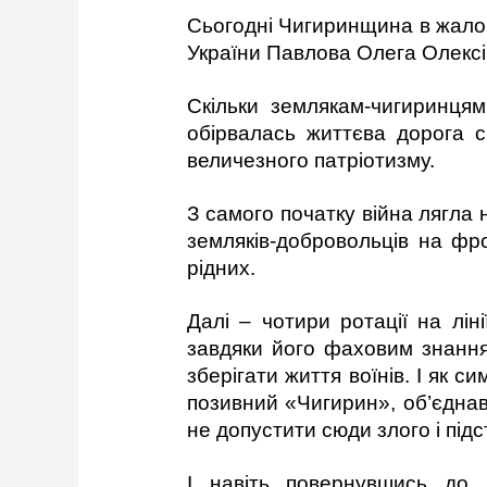
Сьогодні Чигиринщина в жалоб
України Павлова Олега Олексі
Скільки землякам-чигиринцям
обірвалась життєва дорога с
величезного патріотизму.
З самого початку війна лягла 
земляків-добровольців на фро
рідних.
Далі – чотири ротації на лін
завдяки його фаховим знанням
зберігати життя воїнів. І як с
позивний «Чигирин», об’єднав
не допустити сюди злого і підс
І навіть повернувшись до 