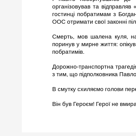
організовував та відправляв 
гостинці побратимам з Богд
ООС отримати свої законні піл
Смерть, мов шалена куля, н
поринув у мирне життя: опіку
побратимів.
Дорожно-транспортна трагеді
з тим, що підполковника Павл
В смутку схиляємо голови пере
Він був Героєм! Герої не вм