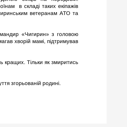
оїнам в складі таких екіпажів
гиринським ветеранам АТО та
омандир «Чигирин» з головою
агав хворій мамі, підтримував
 кращих. Тільки як змиритись
ття згорьованій родині.