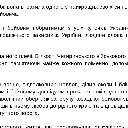
і: вона втратила одного з найкращих своїх синів
йовича.
 і бойовим побратимам з усіх куточків Україн
правжнього захисника України, людини слова і 
на його плечі. В якості Чигиринського військового
нт, пам’ятаючи майже кожного поіменно, допомага
ії вогню, підполковник Павлов, ділив окопи і блі
 і бойовому досвіду їм протягом років вдавало
имволічний оберіг, як запоруку козацької бойової
ши в ньому любов до рідного краю та відповідал
тупного ворога.
мирного життя він продовжував опікуватись 