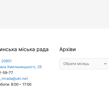
Архіви
инська міська рада
Архіви
 20901
дана Хмельницького, 26
2-59-77
_mrada@ukr.net
боти: 8:00 – 17:00