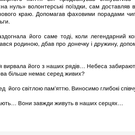
«на нуль» волонтерські поїздки, сам доставляв в
анового краю. Допомагав фаховими порадами чи
ьги.
аздогнала його саме тоді, коли легендарний к
вався родиною, дбав про донечку і дружину, допом
я вирвала його з наших рядів… Небеса забирають
ова більше немає серед живих?
д його світлою пам’яттю. Виносимо глибокі співчу
ирають… Вони завжди живуть в наших серцях…