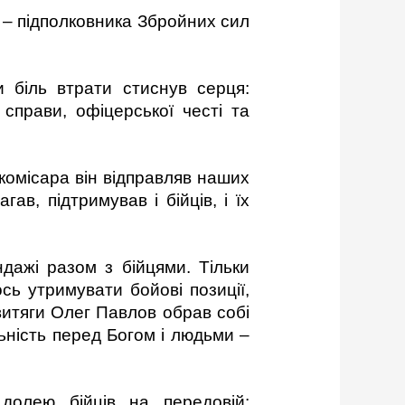
 – підполковника Збройних сил
и біль втрати стиснув серця:
справи, офіцерської честі та
 комісара він відправляв наших
в, підтримував і бійців, і їх
ндажі разом з бійцями. Тільки
сь утримувати бойові позиції,
 звитяги Олег Павлов обрав собі
ьність перед Богом і людьми –
долею бійців на передовій: