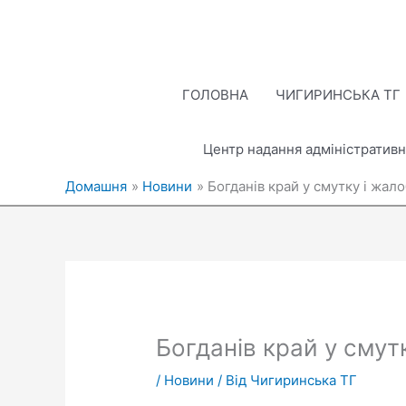
Перейти
до
вмісту
ГОЛОВНА
ЧИГИРИНСЬКА ТГ
Центр надання адміністративн
Домашня
Новини
Богданів край у смутку і жал
Богданів край у смут
/
Новини
/ Від
Чигиринська ТГ