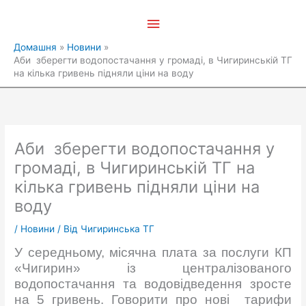
Перейти
Головне
до
вмісту
меню
Домашня
Новини
Аби зберегти водопостачання у громаді, в Чигиринській ТГ
на кілька гривень підняли ціни на воду
Аби зберегти водопостачання у
громаді, в Чигиринській ТГ на
кілька гривень підняли ціни на
воду
/
Новини
/ Від
Чигиринська ТГ
У середньому, місячна плата за послуги КП
«Чигирин» із централізованого
водопостачання та водовідведення зросте
на 5 гривень. Говорити про нові тарифи