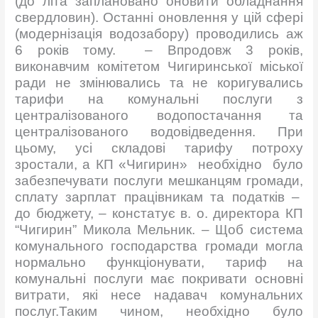
(до літа заплановано оновити обладнання
свердловин). Останні оновлення у цій сфері
(модернізація водозабору) проводились аж
6 років тому. – Впродовж 3 років,
виконавчим комітетом Чигиринської міської
ради не змінювались та не коригувались
тарифи на комунальні послуги з
централізованого водопостачання та
централізованого водовідведення. При
цьому, усі складові тарифу потроху
зростали, а КП «Чигирин» необхідно було
забезпечувати послуги мешканцям громади,
сплату зарплат працівникам та податків –
до бюджету, – констатує в. о. директора КП
“Чигирин” Микола Мельник. – Щоб система
комунального господарства громади могла
нормально функціонувати, тариф на
комунальні послуги має покривати основні
витрати, які несе надавач комунальних
послуг.
Таким чином, необхідно було