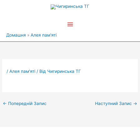
Перейти
Головне
до
вмісту
меню
Домашня
Алея пам'яті
/
Алея пам'яті
/ Від
Чигиринська ТГ
←
Попередній Запис
Наступний Запис
→