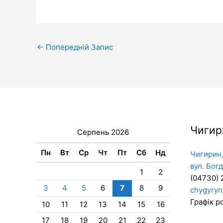
←
Попередній Запис
Чигир
Серпень 2026
Пн
Вт
Ср
Чт
Пт
Сб
Нд
Чигирин,
вул. Бог
1
2
(04730) 
3
4
5
6
7
8
9
chygyryn
Графік ро
10
11
12
13
14
15
16
17
18
19
20
21
22
23