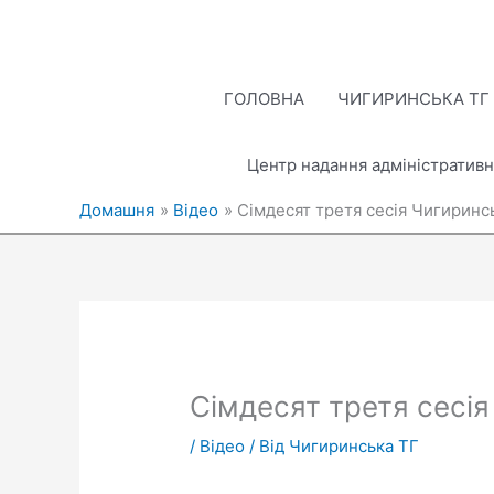
Перейти
до
вмісту
ГОЛОВНА
ЧИГИРИНСЬКА ТГ
Центр надання адміністративн
Домашня
Відео
Сімдесят третя сесія Чигиринсь
Сімдесят третя сесія
/
Відео
/ Від
Чигиринська ТГ