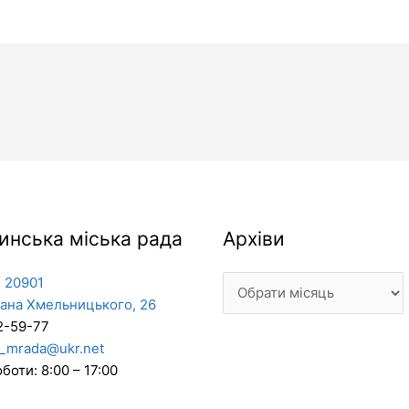
Архіви
инська міська рада
Архіви
 20901
дана Хмельницького, 26
2-59-77
_mrada@ukr.net
боти: 8:00 – 17:00