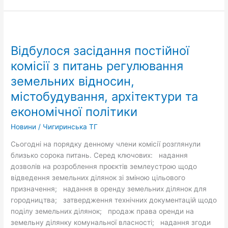
Відбулося
засідання
Відбулося засідання постійної
постійної
комісії
комісії з питань регулювання
з
земельних відносин,
питань
містобудування, архітектури та
регулювання
земельних
економічної політики
відносин,
Новини
/
Чигиринська ТГ
містобудування,
архітектури
Сьогодні на порядку денному члени комісії розглянули
та
близько сорока питань. Серед ключових: надання
економічної
дозволів на розроблення проєктів землеустрою щодо
політики
відведення земельних ділянок зі зміною цільового
призначення; надання в оренду земельних ділянок для
городництва; затвердження технічних документацій щодо
поділу земельних ділянок; продаж права оренди на
земельну ділянку комунальної власності; надання згоди