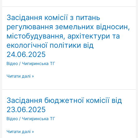
Засідання комісії з питань
Засідання
комісії
регулювання земельних відносин,
з
містобудування, архітектури та
питань
регулювання
екологічної політики від
земельних
24.06.2025
відносин,
Відео
/
Чигиринська ТГ
містобудування,
архітектури
Читати далі »
та
екологічної
політики
від
Засідання бюджетної комісії від
Засідання
24.06.2025
бюджетної
23.06.2025
комісії
Відео
/
Чигиринська ТГ
від
23.06.2025
Читати далі »