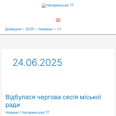
Перейти
Головне
до
вмісту
меню
Домашня
2025
Червень
24
24.06.2025
Відбулася
чергова
Відбулася чергова сесія міської
сесія
міської
ради
ради
Новини
/
Чигиринська ТГ