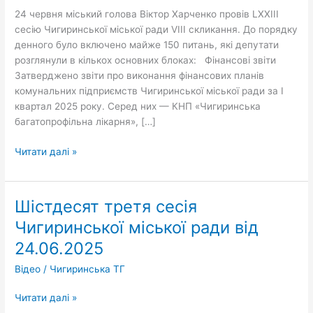
24 червня міський голова Віктор Харченко провів LХХІІІ
сесію Чигиринської міської ради VIII скликання. До порядку
денного було включено майже 150 питань, які депутати
розглянули в кількох основних блоках: Фінансові звіти
Затверджено звіти про виконання фінансових планів
комунальних підприємств Чигиринської міської ради за I
квартал 2025 року. Серед них — КНП «Чигиринська
багатопрофільна лікарня», […]
Читати далі »
Шістдесят третя сесія
Шістдесят
третя
Чигиринської міської ради від
сесія
24.06.2025
Чигиринської
міської
Відео
/
Чигиринська ТГ
ради
від
Читати далі »
24.06.2025