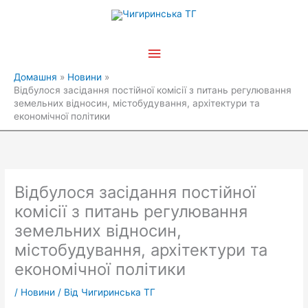
Перейти
Головне
до
вмісту
меню
Домашня
Новини
Відбулося засідання постійної комісії з питань регулювання
земельних відносин, містобудування, архітектури та
економічної політики
Відбулося засідання постійної
комісії з питань регулювання
земельних відносин,
містобудування, архітектури та
економічної політики
/
Новини
/ Від
Чигиринська ТГ