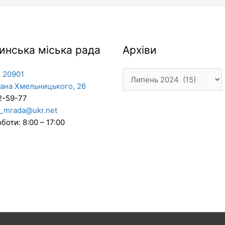
Архіви
инська міська рада
Архіви
 20901
дана Хмельницького, 26
2-59-77
_mrada@ukr.net
боти: 8:00 – 17:00