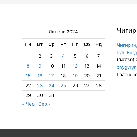
Чигир
Липень 2024
Пн
Вт
Ср
Чт
Пт
Сб
Нд
Чигирин,
вул. Бог
1
2
3
4
5
6
7
(04730) 
8
9
10
11
12
13
14
chygyryn
Графік ро
15
16
17
18
19
20
21
22
23
24
25
26
27
28
29
30
31
« Чер
Сер »