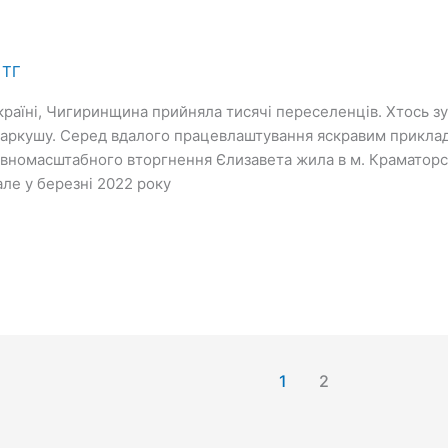
 ТГ
країні, Чигиринщина прийняла тисячі переселенців. Хтось зу
 аркушу. Серед вдалого працевлаштування яскравим приклад
вномасштабного вторгнення Єлизавета жила в м. Краматорсь
але у березні 2022 року
1
2