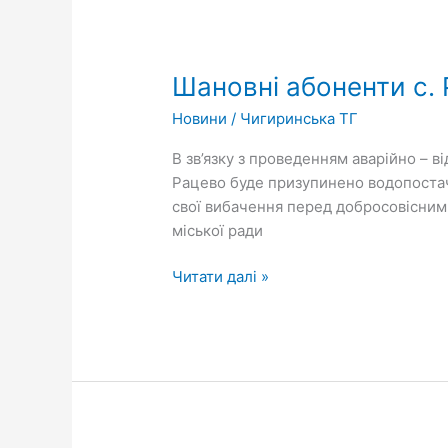
Шановні
абоненти
Шановні абоненти с. 
с.
Рацеве!
Новини
/
Чигиринська ТГ
В зв’язку з проведенням аварійно – 
Рацево буде призупинено водопостачан
свої вибачення перед добросовісними
міської ради
Читати далі »