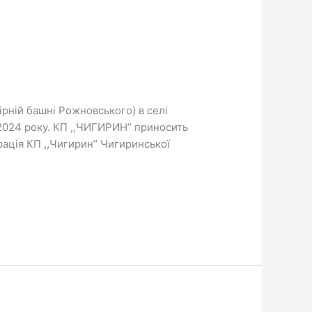
ірній башні Рожновського) в селі
.2024 року. КП ,,ЧИГИРИН’’ приносить
ація КП ,,Чигирин’’ Чигиринської