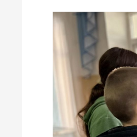
Національна
поліція
України
запрошує
взяти
участь
у
конкурсному
відборі
на
посади
інспекторів
Служби
освітньої
безпеки