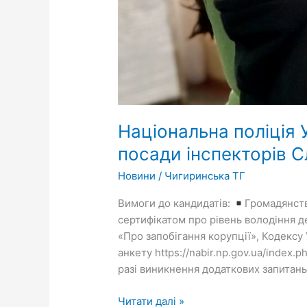
Національна поліція 
посади інспекторів С
Новини
/
Чигиринська ТГ
Вимоги до кандидатів:
Громадянств
сертифікатом про рівень володіння 
«Про запобігання корупції», Кодексу
анкету https://nabir.np.gov.ua/index
разі виникнення додаткових запитань
Читати далі »