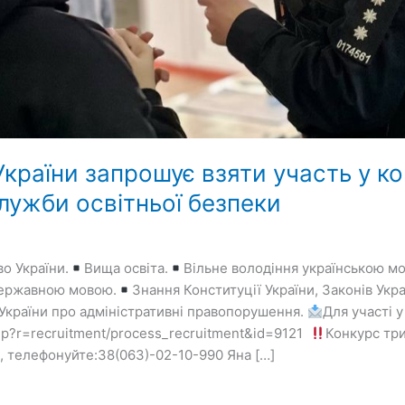
України запрошує взяти участь у к
лужби освітньої безпеки
о України.
Вища освіта.
Вільне володіння українською м
державною мовою.
Знання Конституції України, Законів Укр
 України про адміністративні правопорушення.
Для участі 
.php?r=recruitment/process_recruitment&id=9121
Конкурс три
, телефонуйте:38(063)-02-10-990 Яна […]