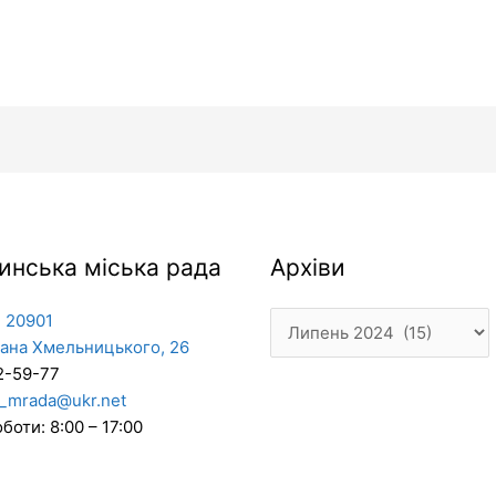
Архіви
инська міська рада
Архіви
 20901
дана Хмельницького, 26
2-59-77
_mrada@ukr.net
боти: 8:00 – 17:00