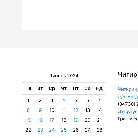
Чигир
Липень 2024
Пн
Вт
Ср
Чт
Пт
Сб
Нд
Чигирин,
вул. Бог
1
2
3
4
5
6
7
(04730) 
8
9
10
11
12
13
14
chygyryn
Графік ро
15
16
17
18
19
20
21
22
23
24
25
26
27
28