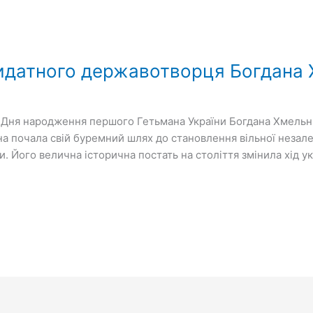
видатного державотворця Богдана
д Дня народження першого Гетьмана України Богдана Хмель
на почала свій буремний шлях до становлення вільної незалеж
 Його велична історична постать на століття змінила хід укра