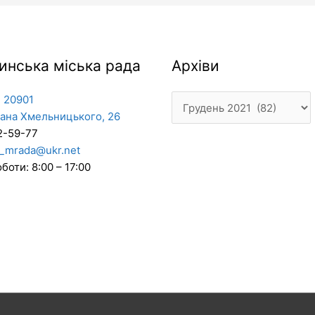
Архіви
инська міська рада
Архіви
 20901
дана Хмельницького, 26
2-59-77
_mrada@ukr.net
боти: 8:00 – 17:00