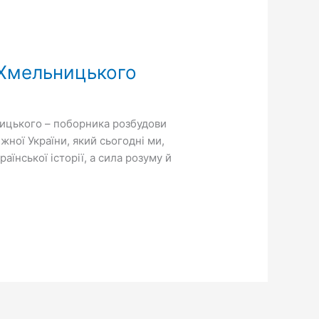
 Хмельницького
ницького – поборника розбудови
ної України, який сьогодні ми,
їнської історії, а сила розуму й