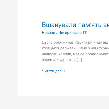
Вшанували
пам’ять
Вшанували пам’ять 
видатного
державотворця
Новини
/
Чигиринська ТГ
Богдана
Хмельницького
Цього року минає 426-та річниця ві
козацької держави. Саме з ним Украї
нащадки козаків, маємо продовжувати.
відваги, мудрості й […]
Читати далі »