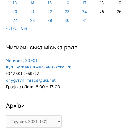
13
14
15
16
17
18
19
20
21
22
23
24
25
26
27
28
29
30
31
« Лис
Січ »
Чигиринська міська рада
Чигирин, 20901
вул. Богдана Хмельницького, 26
(04730) 2-59-77
chygyryn_mrada@ukr.net
Графік роботи: 8:00 – 17:00
Архіви
Архіви