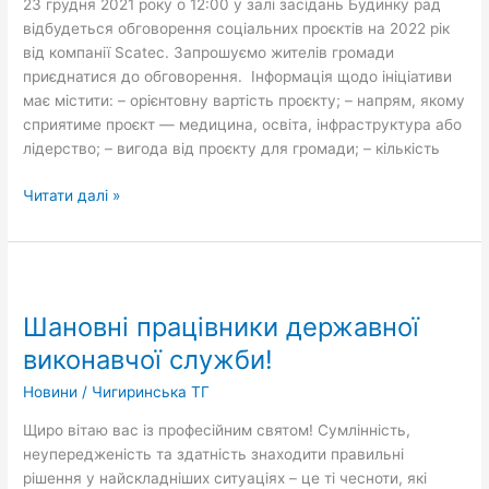
23 грудня 2021 року о 12:00 у залі засідань Будинку рад
відбудеться обговорення соціальних проєктів на 2022 рік
від компанії Scatec. Запрошуємо жителів громади
приєднатися до обговорення. Інформація щодо ініціативи
має містити: – орієнтовну вартість проєкту; – напрям, якому
сприятиме проєкт — медицина, освіта, інфраструктура або
лідерство; – вигода від проєкту для громади; – кількість
Читати далі »
Шановні
працівники
Шановні працівники державної
державної
виконавчої
виконавчої служби!
служби!
Новини
/
Чигиринська ТГ
Щиро вітаю вас із професійним святом! Сумлінність,
неупередженість та здатність знаходити правильні
рішення у найскладніших ситуаціях – це ті чесноти, які