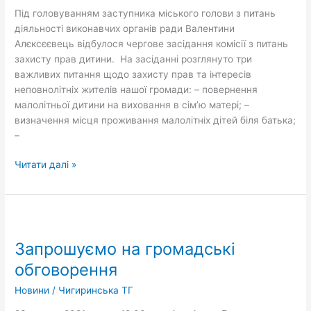
прав
Під головуванням заступника міського голови з питань
дитини
діяльності виконавчих органів ради Валентини
Алєксєєвець відбулося чергове засідання комісії з питань
захисту прав дитини. На засіданні розглянуто три
важливих питання щодо захисту прав та інтересів
неповнолітніх жителів нашої громади: – повернення
малолітньої дитини на виховання в сім’ю матері; –
визначення місця проживання малолітніх дітей біля батька;
–
Читати далі »
Запрошуємо
на
Запрошуємо на громадські
громадські
обговорення
обговорення
Новини
/
Чигиринська ТГ