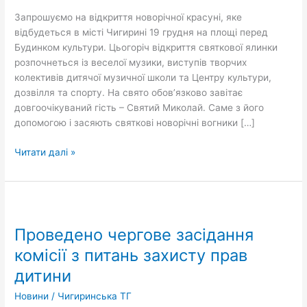
Запрошуємо на відкриття новорічної красуні, яке
відбудеться в місті Чигирині 19 грудня на площі перед
Будинком культури. Цьогоріч відкриття святкової ялинки
розпочнеться із веселої музики, виступів творчих
колективів дитячої музичної школи та Центру культури,
дозвілля та спорту. На свято обов’язково завітає
довгоочікуваний гість – Святий Миколай. Саме з його
допомогою і засяють святкові новорічні вогники […]
Читати далі »
Проведено
чергове
Проведено чергове засідання
засідання
комісії
комісії з питань захисту прав
з
дитини
питань
захисту
Новини
/
Чигиринська ТГ