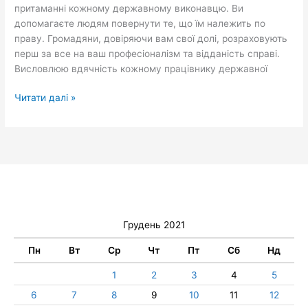
притаманні кожному державному виконавцю. Ви
допомагаєте людям повернути те, що їм належить по
праву. Громадяни, довіряючи вам свої долі, розраховують
перш за все на ваш професіоналізм та відданість справі.
Висловлюю вдячність кожному працівнику державної
Читати далі »
Грудень 2021
Пн
Вт
Ср
Чт
Пт
Сб
Нд
1
2
3
4
5
6
7
8
9
10
11
12