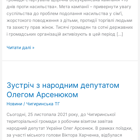
КРАЇНІ!
днів проти насильства». Мета кампанії – привернути увагу
суспільства до проблем подолання насильства у сім’ї,
жорстокого поводження з дітьми, протидії торгівлі людьми
та захисту прав жінок. Тисячі громадян та сотні державних
і громадських організацій активізують в цей період […]
Читати далі »
Зустріч
з
Зустріч з народним депутатом
народним
депутатом
Олегом Арсенюком
Олегом
Новини
/
Чигиринська ТГ
Арсенюком
Сьогодні, 25 листопала 2021 року, до Чигиринської
територіальної громади з робочим візитом завітав
народний депутат України Олег Арсенюк. В рамках поїздки,
за участі міського голови Віктора Харченка, відбулася