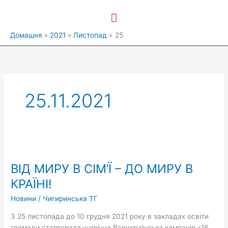
Перейти
Головне
до
вмісту
меню
Домашня
2021
Листопад
25
25.11.2021
ВІД
МИРУ
ВІД МИРУ В СІМ’Ї – ДО МИРУ В
В
СІМ’Ї
КРАЇНІ!
–
Новини
/
Чигиринська ТГ
ДО
МИРУ
З 25 листопада до 10 грудня 2021 року в закладах освіти
В
громади стартувала щорічна Всеукраїнська кампанія «16