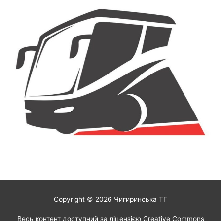
Copyright © 2026
Чигиринська ТГ
Весь контент доступний за ліцензією Creative Commons