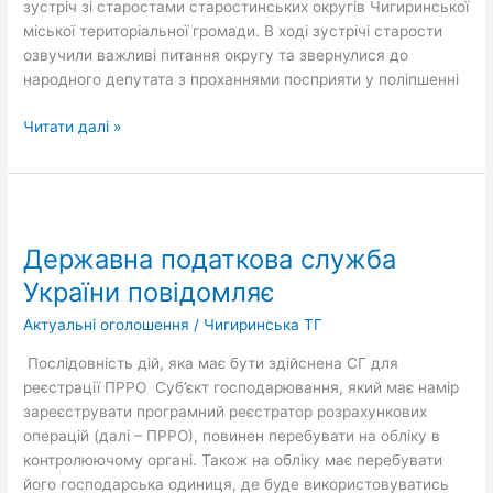
зустріч зі старостами старостинських округів Чигиринської
міської територіальної громади. В ході зустрічі старости
озвучили важливі питання округу та звернулися до
народного депутата з проханнями посприяти у поліпшенні
Читати далі »
Державна
податкова
Державна податкова служба
служба
України
України повідомляє
повідомляє
Актуальні оголошення
/
Чигиринська ТГ
Послідовність дій, яка має бути здійснена СГ для
реєстрації ПРРО Суб’єкт господарювання, який має намір
зареєструвати програмний реєстратор розрахункових
операцій (далі – ПРРО), повинен перебувати на обліку в
контролюючому органі. Також на обліку має перебувати
його господарська одиниця, де буде використовуватись