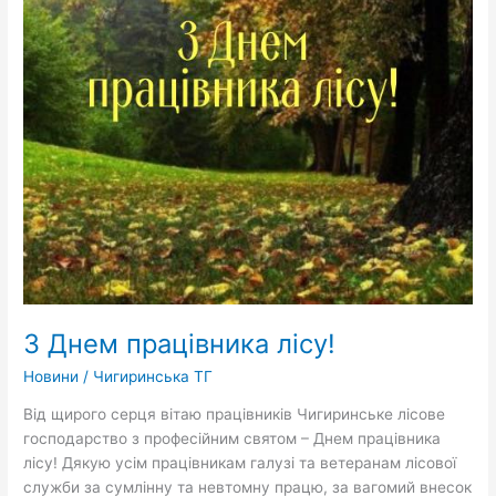
З Днем працівника лісу!
Новини
/
Чигиринська ТГ
Від щирого серця вітаю працівників Чигиринське лісове
господарство з професійним святом – Днем працівника
лісу! Дякую усім працівникам галузі та ветеранам лісової
служби за сумлінну та невтомну працю, за вагомий внесок