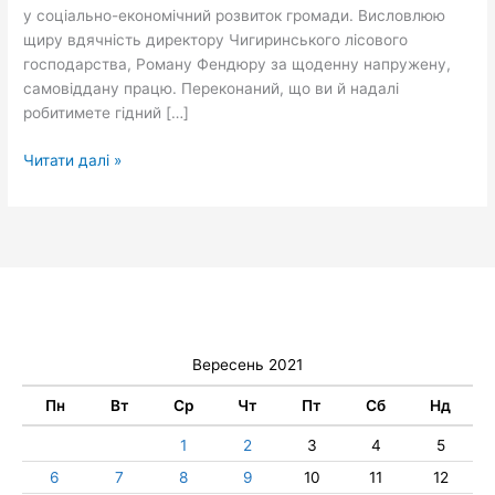
у соціально-економічний розвиток громади. Висловлюю
щиру вдячність директору Чигиринського лісового
господарства, Роману Фендюру за щоденну напружену,
самовіддану працю. Переконаний, що ви й надалі
робитимете гідний […]
Читати далі »
Вересень 2021
Пн
Вт
Ср
Чт
Пт
Сб
Нд
1
2
3
4
5
6
7
8
9
10
11
12