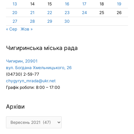
13
14
15
16
17
18
19
20
21
22
23
24
25
26
27
28
29
30
« Сер
Жов »
Чигиринська міська рада
Чигирин, 20901
вул. Богдана Хмельницького, 26
(04730) 2-59-77
chygyryn_mrada@ukr.net
Графік роботи: 8:00 – 17:00
Архіви
Архіви