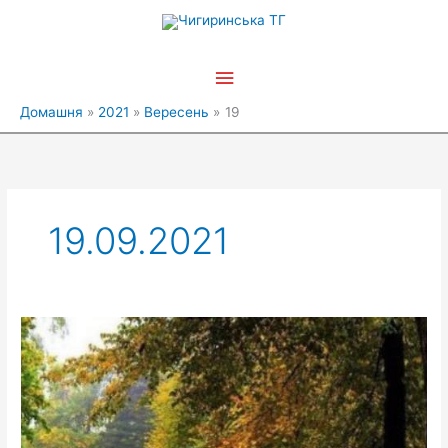
Перейти
Головне
до
вмісту
меню
Домашня
2021
Вересень
19
19.09.2021
З
Днем
працівника
лісу!