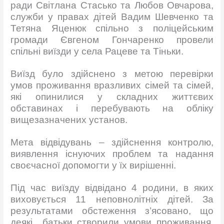
ради Світлана Стасько та Любов Овчарова,
служби у правах дітей Вадим Шевченко та
Тетяна Яценюк спільно з поліцейським
громади Євгеном Гончаренко провели
спільні виїзди у села Рацеве та Тіньки.
Виїзд було здійснено з метою перевірки
умов проживання вразливих сімей та сімей,
які опинилися у складних життєвих
обставинах і перебувають на обліку
вищезазначених установ.
Мета відвідувань – здійснення контролю,
виявлення існуючих проблем та надання
своєчасної допомогти у їх вирішенні.
Під час виїзду відвідано 4 родини, в яких
виховується 11 неповнолітніх дітей. За
результатами обстеження з’ясовано, що
деякі батьки створили умови проживання,