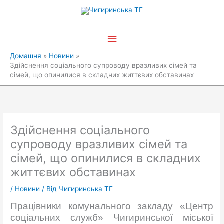
Перейти
Головне
до
вмісту
меню
Домашня
Новини
Здійснення соціального супроводу вразливих сімей та
сімей, що опинилися в складних життєвих обставинах
Здійснення соціального
супроводу вразливих сімей та
сімей, що опинилися в складних
життєвих обставинах
/
Новини
/ Від
Чигиринська ТГ
Працівники комунального закладу «Центр
соціальних служб» Чигиринської міської