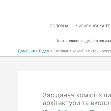
Перейти
до
вмісту
ГОЛОВНА
ЧИГИРИНСЬКА ТГ
Центр надання адміністративн
Домашня
Відео
Засідання комісії з питань рег
Засідання комісії з 
архітектури та еколо