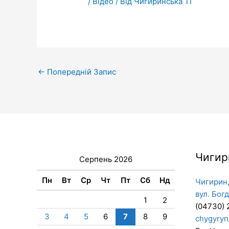
/
Відео
/ Від
Чигиринська ТГ
←
Попередній Запис
Чигир
Серпень 2026
Пн
Вт
Ср
Чт
Пт
Сб
Нд
Чигирин,
вул. Бог
1
2
(04730) 
3
4
5
6
7
8
9
chygyryn