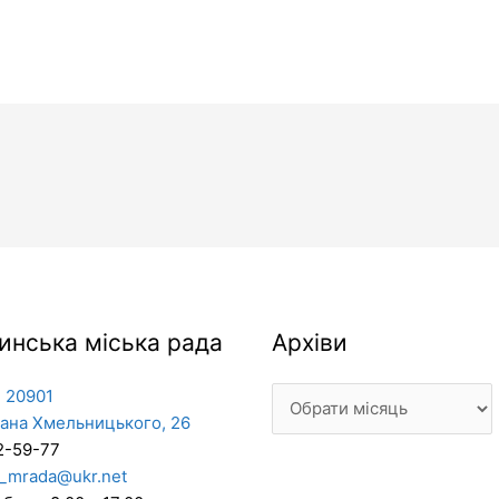
Архіви
инська міська рада
Архіви
 20901
дана Хмельницького, 26
2-59-77
_mrada@ukr.net