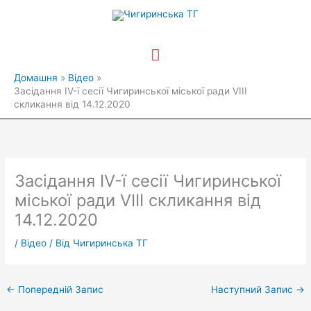
Перейти
Головне
до
вмісту
меню
Домашня
Відео
Засідання ІV-ї сесії Чигиринської міської ради VIІІ
скликання від 14.12.2020
Засідання ІV-ї сесії Чигиринської
міської ради VIІІ скликання від
14.12.2020
/
Відео
/ Від
Чигиринська ТГ
←
Попередній Запис
Наступний Запис
→