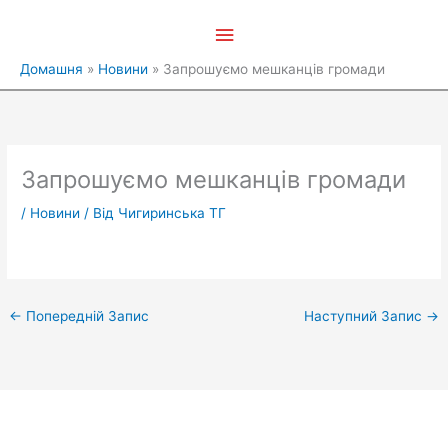
Перейти
Головне
до
вмісту
меню
Домашня
Новини
Запрошуємо мешканців громади
Запрошуємо мешканців громади
/
Новини
/ Від
Чигиринська ТГ
←
Попередній Запис
Наступний Запис
→