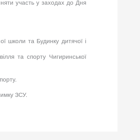
йняти участь у заходах до Дня
ої школи та Будинку дитячої і
звілля та спорту Чигиринської
спорту.
римку ЗСУ.