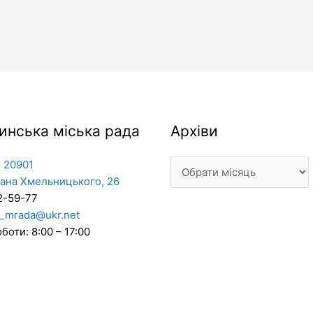
Архіви
инська міська рада
Архіви
 20901
дана Хмельницького, 26
2-59-77
_mrada@ukr.net
боти: 8:00 – 17:00