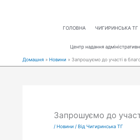
Перейти
до
вмісту
ГОЛОВНА
ЧИГИРИНСЬКА ТГ
Центр надання адміністративн
Домашня
Новини
Запрошуємо до участі в благо
Запрошуємо до участі
/
Новини
/ Від
Чигиринська ТГ