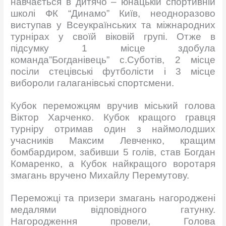
навчається в дитячо – юнацькій спортивній
школі ФК “Динамо” Київ, неодноразово
виступав у Всеукраїнських та міжнародних
турнірах у своїй віковій групі. Отже в
підсумку 1 місце здобула
команда”Богданівець” с.Суботів, 2 місце
посіли стецівські футболісти і 3 місце
вибороли галаганівські спортсмени.
Кубок переможцям вручив міський голова
Віктор Харченко. Кубок кращого гравця
турніру отримав один з наймолодших
учасників Максим Левченко, кращим
бомбардиром, забивши 5 голів, став Богдан
Комаренко, а Кубок найкращого воротаря
змагань вручено Михайлу Перемутову.
Переможці та призери змагань нагороджені
медалями відповідного гатунку.
Нагородження провели, Голова