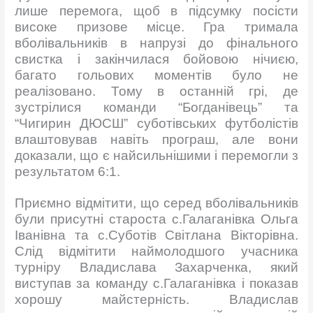
лише перемога, щоб в підсумку посісти
високе призове місце. Гра тримала
вболівальників в напрузі до фінального
свистка і закінчилася бойовою нічиєю,
багато гольових моментів було не
реалізовано. Тому в останній грі, де
зустрілися команди “Богданівець” та
“Чигирин ДЮСШ” суботівських футболістів
влаштовував навіть програш, але вони
доказали, що є найсильнішими і перемогли з
результатом 6:1.
Приємно відмітити, що серед вболівальників
були присутні староста с.Галаганівка Ольга
Іванівна та с.Суботів Світлана Вікторівна.
Слід відмітити наймолодшого учасника
турніру Владислава Захарченка, який
виступав за команду с.Галаганівка і показав
хорошу майстерність. Владислав