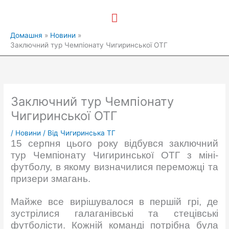
Перейти
Головне
до
вмісту
меню
Домашня
Новини
Заключний тур Чемпіонату Чигиринської ОТГ
Заключний тур Чемпіонату
Чигиринської ОТГ
/
Новини
/ Від
Чигиринська ТГ
15 серпня цього року відбувся заключний
тур Чемпіонату Чигиринської ОТГ з міні-
футболу, в якому визначилися переможці та
призери змагань.
Майже все вирішувалося в першій грі, де
зустрілися галаганівські та стецівські
футболісти. Кожній команді потрібна була