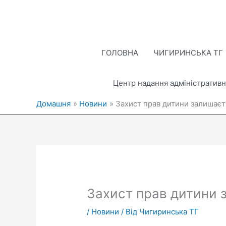
Перейти
до
вмісту
ГОЛОВНА
ЧИГИРИНСЬКА ТГ
Центр надання адміністративн
Домашня
Новини
Захист прав дитини залишаєт
Захист прав дитини 
/
Новини
/ Від
Чигиринська ТГ