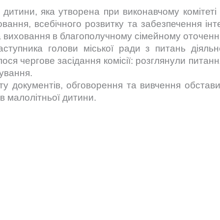
в дитини, яка утворена при виконавчому комітеті 
ання, всебічного розвитку та забезпечення інт
 та виховання в благополучному сімейному оточенні
аступника голови міської ради з питань діяльн
ося чергове засідання комісії: розглянули питанн
лування.
ту документів, обговорення та вивчення обстави
в малолітньої дитини.