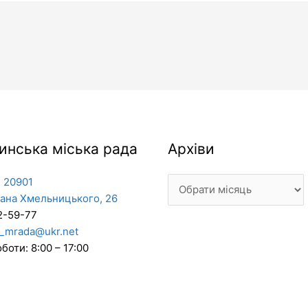
Архіви
инська міська рада
Архіви
 20901
дана Хмельницького, 26
2-59-77
_mrada@ukr.net
боти: 8:00 – 17:00