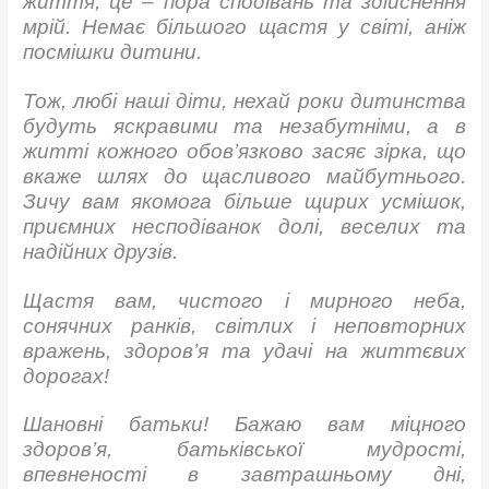
життя, це – пора сподівань та здійснення
мрій. Немає більшого щастя у світі, аніж
посмішки дитини.
Тож, любі наші діти, нехай роки дитинства
будуть яскравими та незабутніми, а в
житті кожного обов’язково засяє зірка, що
вкаже шлях до щасливого майбутнього.
Зичу вам якомога більше щирих усмішок,
приємних несподіванок долі, веселих та
надійних друзів.
Щастя вам, чистого і мирного неба,
сонячних ранків, світлих і неповторних
вражень, здоров’я та удачі на життєвих
дорогах!
Шановні батьки! Бажаю вам міцного
здоров’я, батьківської мудрості,
впевненості в завтрашньому дні,