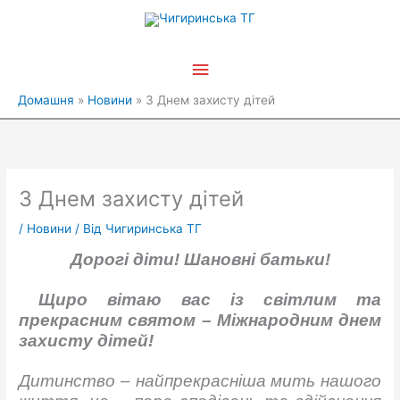
Перейти
Головне
до
вмісту
меню
Домашня
Новини
З Днем захисту дітей
З Днем захисту дітей
/
Новини
/ Від
Чигиринська ТГ
Дорогі діти! Шановні батьки!
Щиро вітаю вас із світлим та
прекрасним святом – Міжнародним днем
захисту дітей!
Дитинство – найпрекрасніша мить нашого