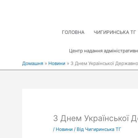
Перейти
до
вмісту
ГОЛОВНА
ЧИГИРИНСЬКА ТГ
Центр надання адміністративн
Домашня
Новини
З Днем Української Державно
З Днем Української 
/
Новини
/ Від
Чигиринська ТГ