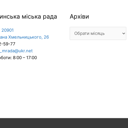
Архіви
инська міська рада
Архіви
 20901
дана Хмельницького, 26
2-59-77
_mrada@ukr.net
боти: 8:00 – 17:00