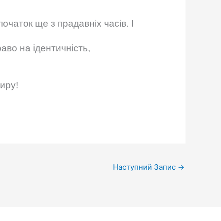
очаток ще з прадавніх часів. І
аво на ідентичність,
иру!
Наступний Запис
→