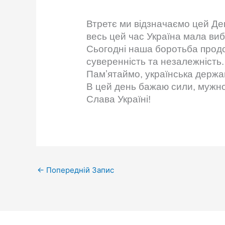
Втретє ми відзначаємо цей Ден
весь цей час Україна мала ви
Сьогодні наша боротьба продов
суверенність та незалежність.
Памʼятаймо, українська державн
В цей день бажаю сили, мужнос
Слава Україні!
←
Попередній Запис