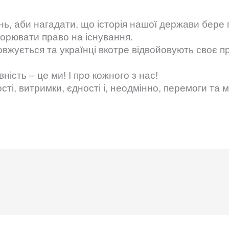
ь, аби нагадати, що історія нашої держави бере п
борювати право на існування.
жується та українці вкотре відвойовують своє пр
ість – це ми! І про кожного з нас!
ті, витримки, єдності і, неодмінно, перемоги та м