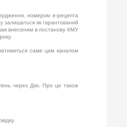
вердження, номером е-рецепта
му залишаться як гарантований
інам внесеним в постанову КМУ
року.
илатиметься саме цим каналом
лень через Дію. Про це також
овідку.