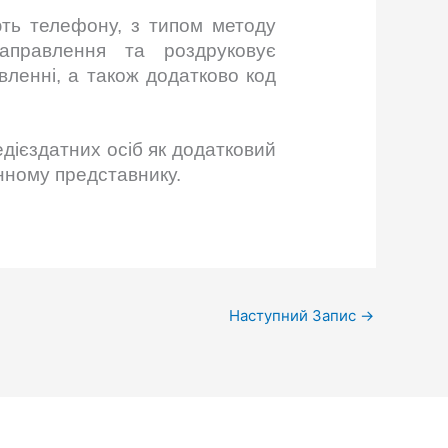
ають телефону, з типом методу
направлення та роздруковує
вленні, а також додатково код
едієздатних осіб як додатковий
конному представнику.
Наступний Запис
→