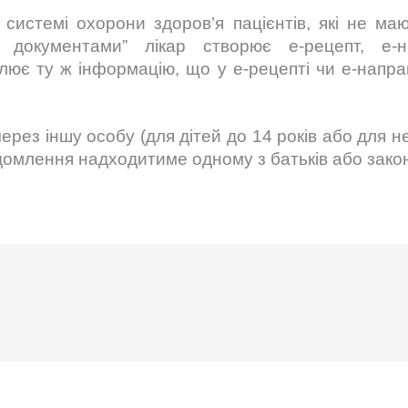
 системі охорони здоров’я пацієнтів, які не м
за документами” лікар створює е-рецепт, е-
блює ту ж інформацію, що у е-рецепті чи е-напра
рез іншу особу (для дітей до 14 років або для н
овідомлення надходитиме одному з батьків або за