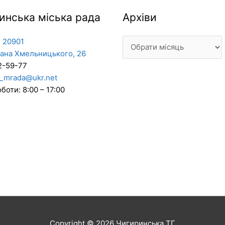
Архіви
инська міська рада
Архіви
 20901
дана Хмельницького, 26
2-59-77
_mrada@ukr.net
боти: 8:00 – 17:00
Copyright © 2026
Чигиринська ТГ