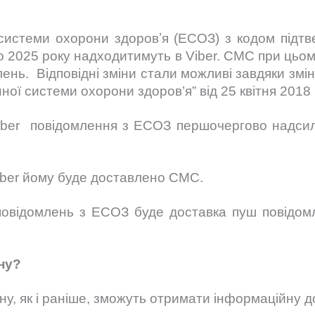
системи охорони здоровʼя (ЕСОЗ) з кодом підт
о 2025 року надходитимуть в Viber. СМС при цьо
лень. Відповідні зміни стали можливі завдяки зм
ної системи охорони здоров’я” від 25 квітня 2018 
 Viber повідомлення з ЕСОЗ першочергово надс
 Viber йому буде доставлено СМС.
овідомлень з ЕСОЗ буде доставка пуш повідом
ну?
ну, як і раніше, зможуть отримати інформаційну д