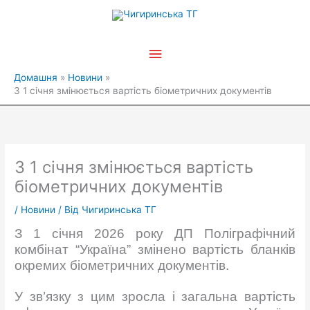
Перейти
Головне
до
вмісту
меню
Домашня
Новини
З 1 січня змінюється вартість біометричних документів
З 1 січня змінюється вартість
біометричних документів
/
Новини
/ Від
Чигиринська ТГ
З 1 січня 2026 року ДП Поліграфічний
комбінат “Україна” змінено вартість бланків
окремих біометричних документів.
У зв’язку з цим зросла і загальна вартість