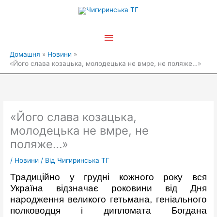
Перейти
Головне
до
вмісту
меню
Домашня
Новини
«Його слава козацька, молодецька не вмре, не поляже…»
«Його слава козацька,
молодецька не вмре, не
поляже…»
/
Новини
/ Від
Чигиринська ТГ
Традиційно у грудні кожного року вся
Україна відзначає роковини від Дня
народження великого гетьмана, геніального
полководця і дипломата Богдана