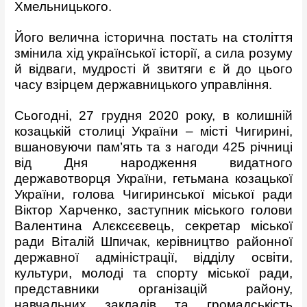
Хмельницького.
Його велична історична постать на століття
змінила хід української історії, а сила розуму
й відваги, мудрості й звитяги є й до цього
часу взірцем державницького управління.
Сьогодні, 27 грудня 2020 року, в колишній
козацькій столиці України – місті Чигирині,
вшановуючи пам’ять та з нагоди 425 річниці
від Дня народження видатного
державотворця України, гетьмана козацької
України, голова Чигиринської міської ради
Віктор Харченко, заступник міського голови
Валентина Алєксєєвець, секретар міської
ради Віталій Шпичак, керівництво районної
державної адміністрації, відділу освіти,
культури, молоді та спорту міської ради,
представники організацій району,
навчальних закладів та громадськість