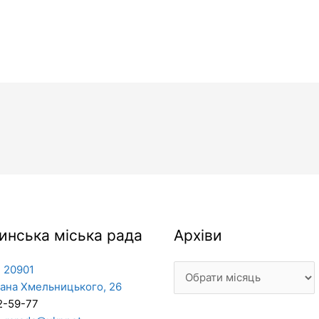
Архіви
инська міська рада
Архіви
 20901
дана Хмельницького, 26
2-59-77