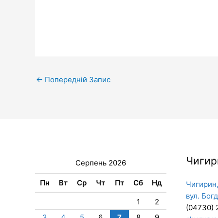
←
Попередній Запис
Чигир
Серпень 2026
Пн
Вт
Ср
Чт
Пт
Сб
Нд
Чигирин,
вул. Бог
1
2
(04730) 
3
4
5
6
7
8
9