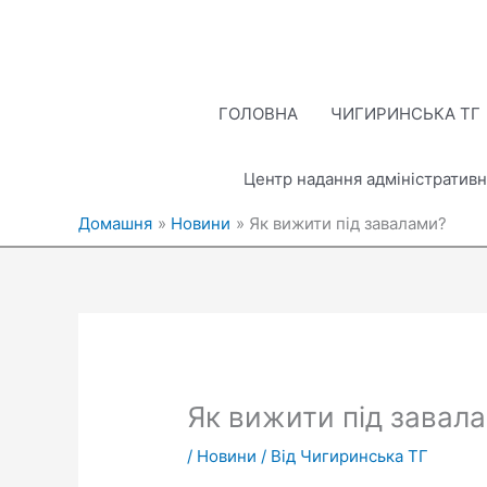
Перейти
до
вмісту
ГОЛОВНА
ЧИГИРИНСЬКА ТГ
Центр надання адміністративн
Домашня
Новини
Як вижити під завалами?
Як вижити під завал
/
Новини
/ Від
Чигиринська ТГ