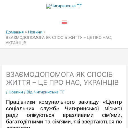
Перейти
Головне
до
вмісту
меню
Домашня
Новини
ВЗАЄМОДОПОМОГА ЯК СПОСІБ ЖИТТЯ – ЦЕ ПРО НАС,
УКРАЇНЦІВ
ВЗАЄМОДОПОМОГА ЯК СПОСІБ
ЖИТТЯ – ЦЕ ПРО НАС, УКРАЇНЦІВ
/
Новини
/ Від
Чигиринська ТГ
Працівники комунального закладу «Центр
соціальних служб» Чигиринської міської
ради опікуються вразливими сім’ями,
багатодітними та сім’ями, які звертаються по