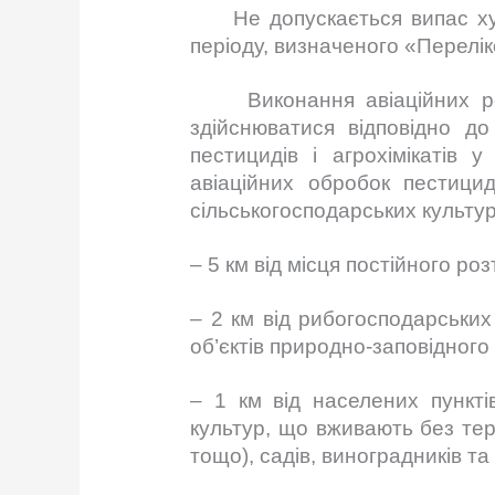
Не допускається випас худоб
періоду, визначеного «Переліко
Виконання авіаційних робіт
здійснюватися відповідно д
пестицидів і агрохімікатів 
авіаційних обробок пестици
сільськогосподарських культур
– 5 км від місця постійного р
– 2 км від рибогосподарськи
об’єктів природно-заповідного 
– 1 км від населених пункті
культур, що вживають без терм
тощо), садів, виноградників т