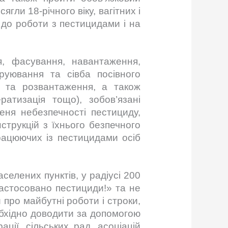
гли 18-річного віку, вагітних і
 до роботи з пестицидами і на
, фасування, навантаження,
руювання та сівба посівного
я та розвантаження, а також
ратизація тощо), зобов’язані
еня небезпечності пестициду,
струкцій з їхнього безпечного
цюючих із пестицидами осіб
лених пунктів, у радіусі 200
астосовано пестициди!» та не
про майбутні роботи і строки,
обхідно доводити за допомогою
ції, сільських рад, асоціацій