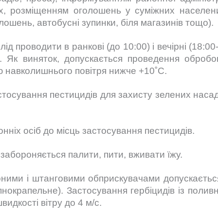
х, розміщенням оголошень у суміжних населен
ошень, автобусні зупинки, біля магазинів тощо).
 проводити в ранкові (до 10:00) і вечірні (18:00
х. Як виняток, допускається проведення обробо
ю навколишнього повітря нижче +10˚С.
стосування пестицидів для захисту зелених насад
іх осіб до місць застосування пестицидів.
забороняється палити, пити, вживати їжу.
и і штанговими обприскувачами допускається 
рупнокрапельне). Застосування гербіцидів із по
видкості вітру до 4 м/с.