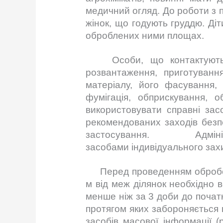
медичний огляд. До роботи з пе
жінок, що годують груддю. Ді
оброблених ними площах.
Особи, що контактують із 
розвантаження, приготуванн
матеріалу, його фасування,
фумігація, обприскування, о
використовувати справні зас
рекомендованих заходів безпе
застосування. Адміністрац
засобами індивідуального зах
Перед проведенням обробок о
м від меж ділянок необхідно
менше ніж за 3 доби до почат
протягом яких забороняється 
засобів масової інформації (