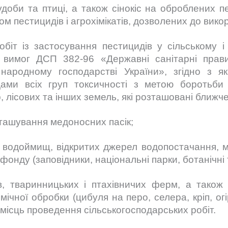
и та птиці, а також сінокіс на оброблених п
м пестицидів і агрохімікатів, дозволених до викор
 із застосування пестицидів у сільському і 
о вимог ДСП 382-96 «Державні санітарні прави
у народному господарстві України», згідно з
дами всіх груп токсичності з метою боротьби
, лісових та інших земель, які розташовані ближче
озташування медоносних пасік;
х водоймищ, відкритих джерел водопостачання, м
фонду (заповідники, національні парки, ботанічні 
в, тваринницьких і птахівничих ферм, а також п
ічної обробки (цибуля на перо, селера, кріп, ог
а місць проведення сільськогосподарських робіт.