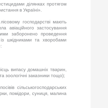
естицидами ділянках протягом
истання в Україні».
лісовому господарстві мають
ла авіаційного застосування
 якими заборонено проведення
 із шкідниками та хворобами
:
ісць випасу домашніх тварин,
та зоологічні заказники тощо);
осівів сільськогосподарських
ірки, помідори, суниця, малина