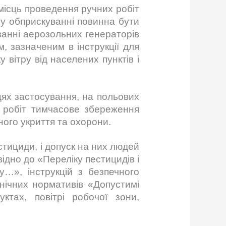
місць проведення ручних робіт
му обприскуванні повинна бути
ванні аерозольних генераторів
, зазначеним в інструкції для
 вітру від населених пунктів і
ях застосування, на польових
я робіт тимчасове збереження
ного укриття та охорони.
тициди, і допуск на них людей
відно до «Переліку пестицидів і
ку…», інструкцій з безпечного
єнічних нормативів «Допустимі
уктах, повітрі робочої зони,