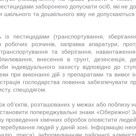
стицидами заборонено допускати осіб, які не дося
ти шкільного та дошкільного віку не допускаються
пестицидами (транспортування, зберігання
я робочих розчинів, заправка апаратури, прот
 транспортування та зберігання, навантаженн
бпилювання, внесення в грунт, дезінсекція, де
оби індивідуального захисту відповідно до ступ
ки при виконанні дій з препаратами та вимог ін
ія господарства повинна забезпечувати пра
исту, спецодягом.
б’єктів, розташованих у межах або поблизу насе
 встановити попереджувальні знаки «Обережно! З
ку проведення хімічних обробок оповістити людей 
перебування людей у даній зоні. Інформацію не
радіо, преса), інформуванням районної адміністра