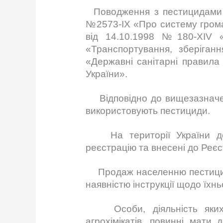
Поводження з пестицидами та
№2573-IX «Про систему громад
від 14.10.1998 №180-XIV «
«Транспортування, зберіган
«Державні санітарні правила 
України».
Відповідно до вищезазначених
використовують пестициди.
На території України дозв
реєстрацію та внесені до Реєс
Продаж населенню пестицидів 
наявністю інструкції щодо їх
Особи, діяльність яких по
агрохімікатів, повинні мати