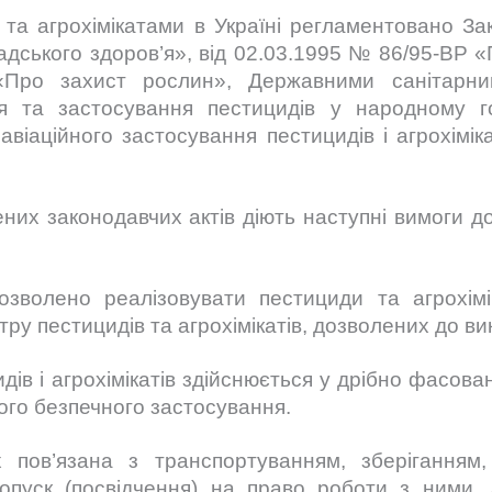
 агрохімікатами в Україні регламентовано Зак
ського здоров’я», від 02.03.1995 № 86/95-ВР «П
Про захист рослин», Державними санітарним
ня та застосування пестицидів у народному 
авіаційного застосування пестицидів і агрохімік
 законодавчих актів діють наступні вимоги до 
олено реалізовувати пестициди та агрохім
тру пестицидів та агрохімікатів, дозволених до в
і агрохімікатів здійснюється у дрібно фасован
нього безпечного застосування.
в’язана з транспортуванням, зберіганням, 
 допуск (посвідчення) на право роботи з ними,