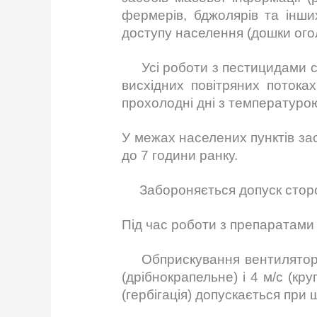
фермерів, бджолярів та інши
доступу населення (дошки огол
Усі роботи з пестицидами слід
висхідних повітряних потока
прохолодні дні з температуро
У межах населених пунктів за
до 7 години ранку.
Забороняється допуск сторонн
Під час роботи з препаратами 
Обприскування вентиляторним
(дрібнокрапельне) і 4 м/с (к
(гербігація) допускається при ш