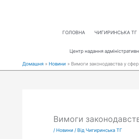
Перейти
до
вмісту
ГОЛОВНА
ЧИГИРИНСЬКА ТГ
Центр надання адміністративн
Домашня
Новини
Вимоги законодавства у сфері
Вимоги законодавства
/
Новини
/ Від
Чигиринська ТГ