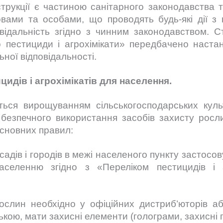
кції є частиною санітарного законодавства т
овами та особами, що проводять будь-які дії 
відальність згідно з чинним законодавством. С
пестициди і агрохімікати» передбачено настанн
ьної відповідальності.
идів і агрохімікатів для населення.
я вирощуванням сільськогосподарських куль
 безпечного використання засобів захисту рос
основних правил:
садів і городів в межі населеного пункту застосов
селенню згідно з «Переліком пестицидів і а
ослин необхідно у офіційних дистриб’юторів аб
кою, мати захисні елементи (голограми, захисні п