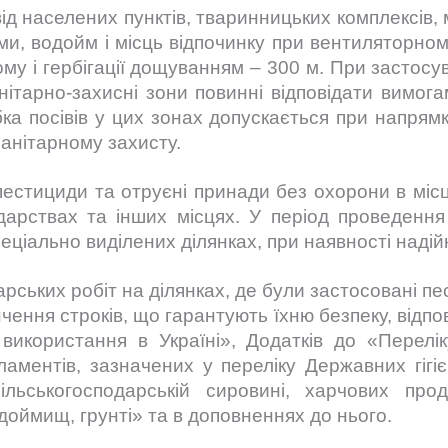
 населених пунктів, тваринницьких комплексів, 
ами, водойм і місць відпочинку при вентиляторно
му і гербігації дощуванням – 300 м. При застосу
нітарно-захисні зони повинні відповідати вимогам
а посівів у цих зонах допускається при напрямку
санітарному захисту.
ициди та отруєні принади без охорони в місц
одарствах та інших місцях. У період проведенн
еціально виділених ділянках, при наявності надій
ьких робіт на ділянках, де були застосовані пес
нчення строків, що гарантують їхню безпеку, відпо
 використання в Україні», Додатків до «Перелі
ламентів, зазначених у переліку Державних гігі
ільськогосподарській сировині, харчових прод
доймищ, грунті» та в доповненнях до нього.