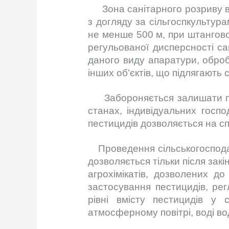
Зона санітарного розриву від
з догляду за сільгоспкультур
не менше 500 м, при штангово
регульованої дисперсності са
даного виду апаратури, обробк
інших об’єктів, що підлягають 
Забороняється залишати пест
станах, індивідуальних госп
пестицидів дозволяється на сп
Проведення сільськогосподарс
дозволяється тільки після закі
агрохімікатів, дозволених до
застосування пестицидів, рег
рівні вмісту пестицидів у с
атмосферному повітрі, воді во