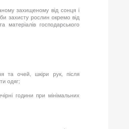
аному захищеному від сонця і
оби захисту рослин окремо від
та матеріалів господарського
я та очей, шкіри рук, після
ти одяг;
чірні години при мінімальних