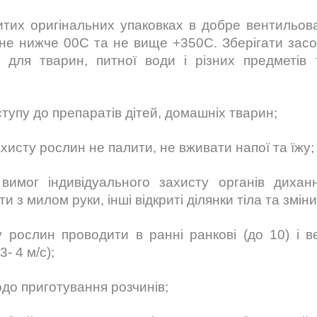
ритих оригінальних упаковках в добре вентильов
 не нижче 00С та не вище +350С. Зберігати зас
в для тварин, питної води і різних предметів 
тупу до препаратів дітей, домашніх тварин;
ахисту рослин не палити, не вживати напої та їжу;
вимог індивідуального захисту органів диханн
 з милом руки, інші відкриті ділянки тіла та зміни
 рослин проводити в ранні ранкові (до 10) і ве
- 4 м/с);
одо приготування розчинів;