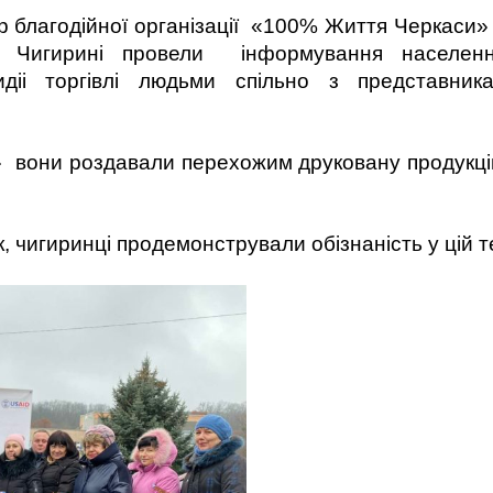
ор благодійної організації «100% Життя Черкаси
 Чигирині провели інформування населен
діі торгівлі людьми спільно з представника
 вони роздавали перехожим друковану продукцію
чигиринці продемонстрували обізнаність у цій тем