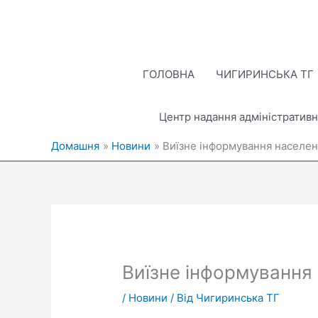
Перейти
до
вмісту
ГОЛОВНА
ЧИГИРИНСЬКА ТГ
Центр надання адміністративн
Домашня
Новини
Виїзне інформування населе
Виїзне інформування
/
Новини
/ Від
Чигиринська ТГ