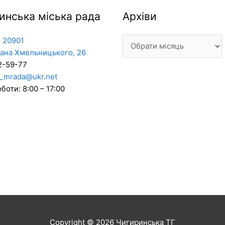
Архіви
инська міська рада
Архіви
 20901
дана Хмельницького, 26
2-59-77
_mrada@ukr.net
боти: 8:00 – 17:00
Copyright © 2026
Чигиринська ТГ