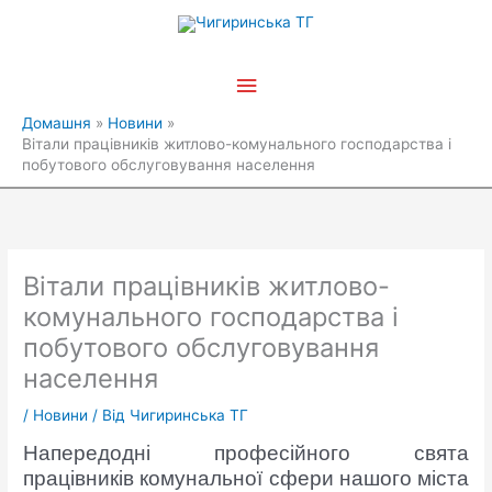
Перейти
Головне
до
вмісту
меню
Домашня
Новини
Вітали працівників житлово-комунального господарства і
побутового обслуговування населення
Вітали працівників житлово-
комунального господарства і
побутового обслуговування
населення
/
Новини
/ Від
Чигиринська ТГ
Напередодні професійного свята
працівників комунальної сфери нашого міста