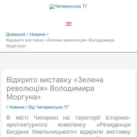
Перейти
Головне
до
вмісту
меню
Домашня
Новини
Відкрито виставку «Зелена революція» Володимира
Моргуна»
Відкрито виставку «Зелена
революція» Володимира
Моргуна»
/
Новини
/ Від
Чигиринська ТГ
В місті Чигирині на території історико-
архітектурного комплексу «Резиденція
Богдана Хмельницького» відкрили виставку