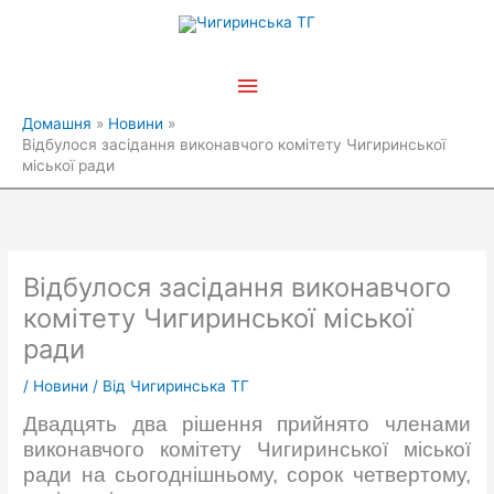
Перейти
Головне
до
вмісту
меню
Домашня
Новини
Відбулося засідання виконавчого комітету Чигиринської
міської ради
Відбулося засідання виконавчого
комітету Чигиринської міської
ради
/
Новини
/ Від
Чигиринська ТГ
Двадцять два рішення прийнято членами
виконавчого комітету Чигиринської міської
ради на сьогоднішньому, сорок четвертому,