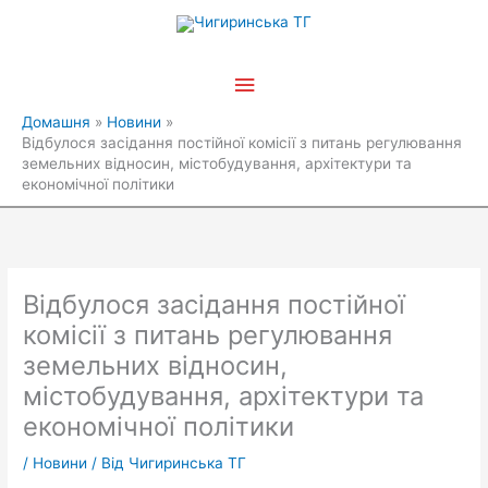
Перейти
Головне
до
вмісту
меню
Домашня
Новини
Відбулося засідання постійної комісії з питань регулювання
земельних відносин, містобудування, архітектури та
економічної політики
Відбулося засідання постійної
комісії з питань регулювання
земельних відносин,
містобудування, архітектури та
економічної політики
/
Новини
/ Від
Чигиринська ТГ