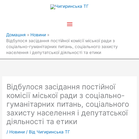
Перейти
Головне
до
вмісту
меню
Домашня
Новини
Відбулося засідання постійної комісії міської ради з
соціально-гуманітарних питань, соціального захисту
населення і депутатської діяльності та етики
Відбулося засідання постійної
комісії міської ради з соціально-
гуманітарних питань, соціального
захисту населення і депутатської
діяльності та етики
/
Новини
/ Від
Чигиринська ТГ