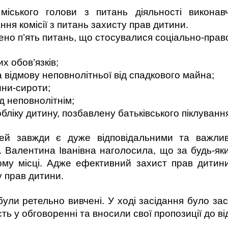
міського голови з питань діяльності викона
ння комісії з питань захисту прав дитини.
но п’ять питань, що стосувалися соціально-право
х обов’язків;
відмову неповнолітньої від спадкового майна;
ини-сироти;
д неповнолітнім;
бліку дитину, позбавлену батьківського піклування,
тей завжди є дуже відповідальними та важли
. Валентина Іванівна наголосила, що за будь-як
му місці. Адже ефективний захист прав дитин
у прав дитини.
були ретельно вивчені. У ході засідання було за
асть у обговоренні та вносили свої пропозиції до в