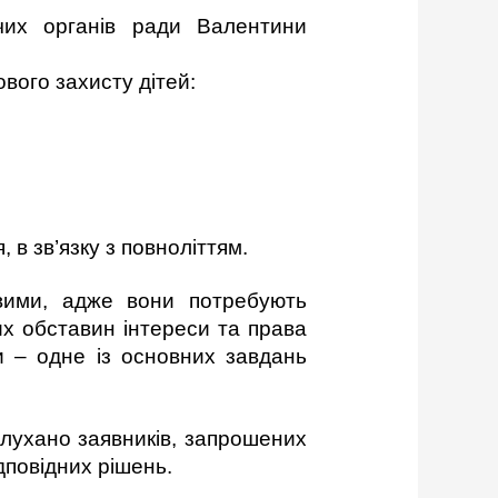
вчих органів ради
Валентини
вого захисту дітей:
 в зв’язку з повноліттям.
вими, адже вони потребують
их обставин інтереси та права
и – одне із основних завдань
слухано заявників, запрошених
ідповідних рішень.