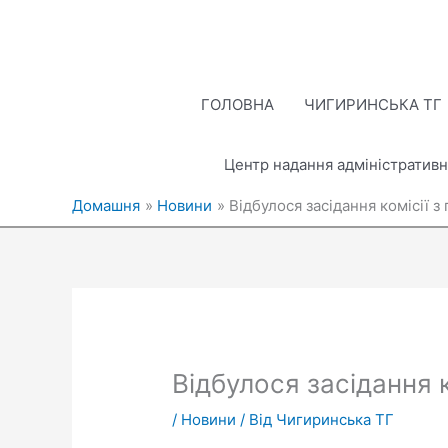
Перейти
до
вмісту
ГОЛОВНА
ЧИГИРИНСЬКА ТГ
Центр надання адміністративн
Домашня
Новини
Відбулося засідання комісії з
Відбулося засідання 
/
Новини
/ Від
Чигиринська ТГ