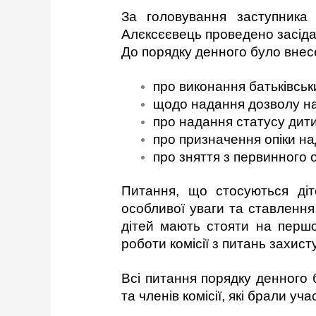
За головування заступника 
Алєксєєвець
проведено засіда
До порядку денного було внесе
про виконання батьківськи
щодо надання дозволу на 
про надання статусу дит
про призначення опіки на
про зняття з первинного о
Питання, що стосуються ді
особливої уваги та ставлення
дітей мають стояти на першо
роботи комісії з питань захист
Всі питання порядку денного 
та членів комісії, які брали уч