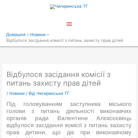
Перейти
Головне
до
вмісту
меню
Домашня
Новини
Відбулося засідання комісії з питань захисту прав дітей
Відбулося засідання комісії з
питань захисту прав дітей
/
Новини
/ Від
Чигиринська ТГ
Під головуванням заступника міського
голови з питань діяльності виконавчих
органів ради Валентини Алєксєєвець
відбулося засідання комісії з питань захисту
прав дитини, що діє при виконавчому