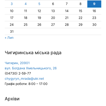
3
4
5
6
7
8
9
10
11
12
13
14
15
16
17
18
19
20
21
22
23
24
25
26
27
28
29
30
31
« Лип
Чигиринська міська рада
Чигирин, 20901
вул. Богдана Хмельницького, 26
(04730) 2-59-77
chygyryn_mrada@ukr.net
Графік роботи: 8:00 – 17:00
Архіви
Архіви