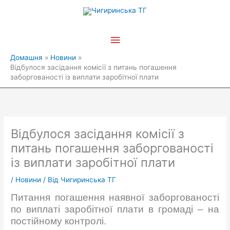
Перейти
Головне
до
вмісту
меню
Домашня
Новини
Відбулося засідання комісії з питань погашення
заборгованості із виплати заробітної плати
Відбулося засідання комісії з
питань погашення заборгованості
із виплати заробітної плати
/
Новини
/ Від
Чигиринська ТГ
Питання погашення наявної заборгованості
по виплаті заробітної плати в громаді – на
постійному контролі.