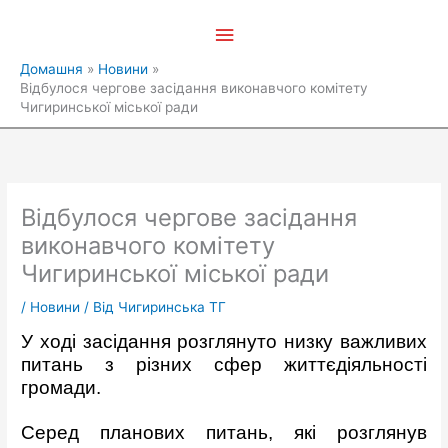
Перейти
Головне
до
вмісту
меню
Домашня
Новини
Відбулося чергове засідання виконавчого комітету
Чигиринської міської ради
Відбулося чергове засідання
виконавчого комітету
Чигиринської міської ради
/
Новини
/ Від
Чигиринська ТГ
У ході засідання розглянуто низку важливих
питань з різних сфер життєдіяльності
громади.
Серед планових питань, які розглянув